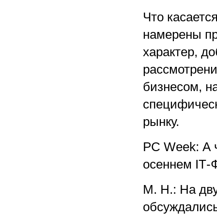
Что касаетс
намерены пр
характер, д
рассмотрени
бизнесом, н
специфическ
рынку.
PC Week: А 
осеннем IТ-
М. Н.: На д
обсуждались