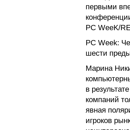
первыми вп
конференци
PC WееK/RE
PC Week: Че
шести пред
Марина Ники
компьютерны
в результат
компаний то
явная поляр
игроков рын