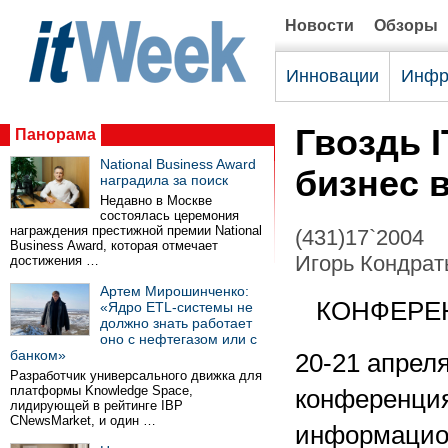
Новости
Обзоры
Инновации
Инфр
Гвоздь 
Панорама
National Business Award
бизнес 
наградила за поиск
Недавно в Москве
состоялась церемония
награждения престижной премии National
(431)17`2004
Business Award, которая отмечает
Игорь Кондрат
достижения …
Артем Мирошинченко:
КОНФЕРЕ
«Ядро ETL-системы не
должно знать работает
оно с нефтегазом или с
банком»
20-21 апрел
Разработчик универсального движка для
платформы Knowledge Space,
конференция
лидирующей в рейтинге IBP
CNewsMarket, и один …
информацион