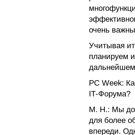
многофункци
эффективном
очень важны
Учитывая ит
планируем и
дальнейшем
PC Week: Ка
IT-Форума?
М. Н.: Мы д
для более о
впереди. Одн