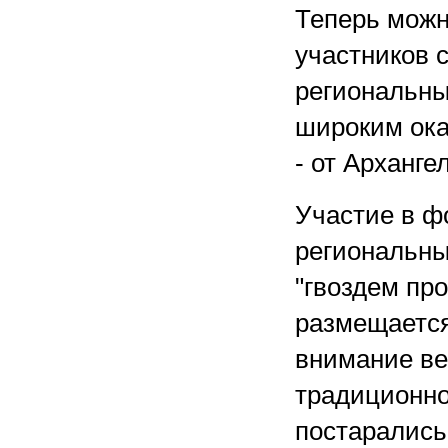
Теперь можно
участников 
региональны
широким ока
- от Арханге
Участие в ф
региональны
"гвоздем пр
размещается
внимание ве
традиционно
постарались