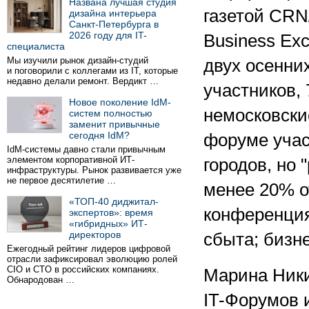
Названа лучшая студия
газетой CRN
дизайна интерьера
Санкт-Петербурга в
2026 году для IT-
Business Ex
специалиста
Мы изучили рынок дизайн-студий
двух осенни
и поговорили с коллегами из IT, которые
недавно делали ремонт. Вердикт …
участников,
Новое поколение IdM-
немосковски
систем полностью
заменит привычные
сегодня IdM?
форуме учас
IdM-системы давно стали привычным
элементом корпоративной ИТ-
городов, но 
инфраструктуры. Рынок развивается уже
не первое десятилетие …
менее 20% о
«ТОП-40 диджитал-
конференция
экспертов»: время
«гибридных» ИТ-
директоров
сбыта; бизне
Ежегодный рейтинг лидеров цифровой
отрасли зафиксировал эволюцию ролей
CIO и CTO в российских компаниях.
Марина Ники
Обнародован …
IT-Форумов 