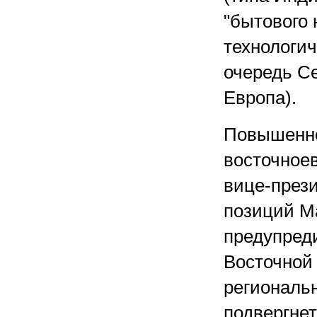
"бытового
технологи
очередь С
Европа).
Повышенно
восточное
вице-през
позиций Ma
предупреди
Восточной
региональн
подвергне