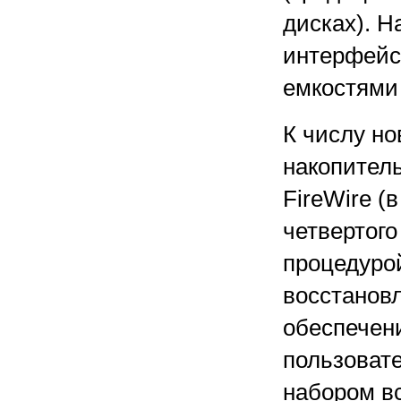
дисках). Н
интерфейс
емкостями 
К числу н
накопитель
FireWire (
четвертог
процедурой
восстанов
обеспечен
пользоват
набором в