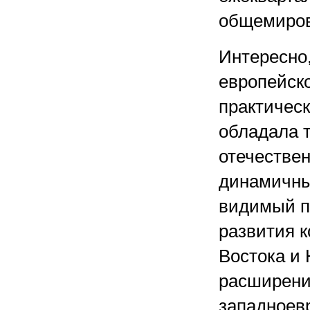
общемиров
Интересно,
европейско
практическ
обладала т
отечествен
динамичны
видимый п
развития к
Востока и
расширени
западноев