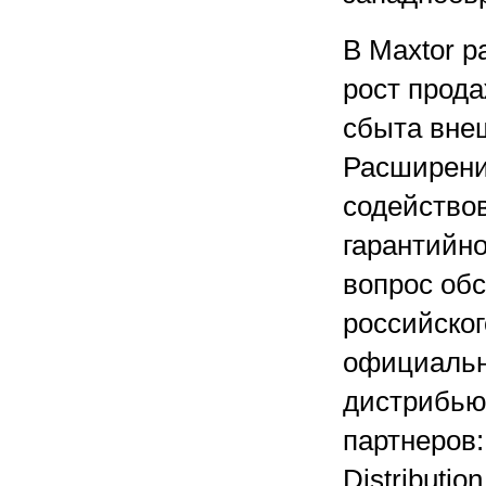
В Maxtor 
рост прода
сбыта вне
Расширени
содействов
гарантийно
вопрос обс
российског
официальн
дистрибьют
партнеров:
Distribution