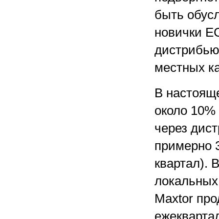
быть обусл
новички Е
дистрибьют
местных к
В настоящ
около 10%
через дист
примерно 3
квартал). 
локальных
Maxtor про
ежеквартал