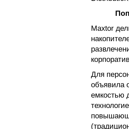
Поп
Maxtor де
накопителе
развлечени
корпорати
Для персо
объявила 
емкостью д
технологи
повышающе
(традицион