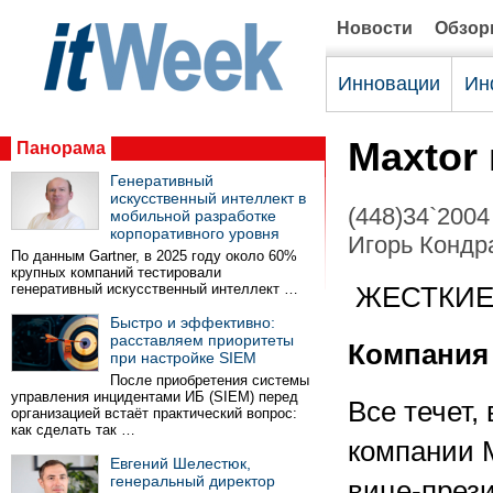
Новости
Обзо
Инновации
Ин
Maxtor
Панорама
Генеративный
искусственный интеллект в
(448)34`2004
мобильной разработке
корпоративного уровня
Игорь Кондр
По данным Gartner, в 2025 году около 60%
крупных компаний тестировали
генеративный искусственный интеллект …
ЖЕСТКИ
Быстро и эффективно:
расставляем приоритеты
Компания
при настройке SIEM
После приобретения системы
управления инцидентами ИБ (SIEM) перед
Все течет,
организацией встаёт практический вопрос:
как сделать так …
компании M
Евгений Шелестюк,
генеральный директор
вице-през