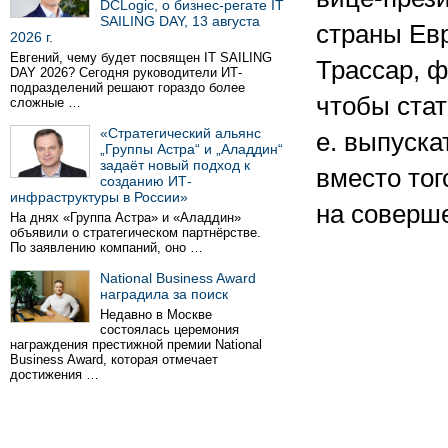
DCLogic, о бизнес-регате IT
SAILING DAY, 13 августа
страны Ев
2026 г.
Евгений, чему будет посвящен IT SAILING
Трассар, ф
DAY 2026? Сегодня руководители ИТ-
подразделений решают гораздо более
чтобы стат
сложные …
«Стратегический альянс
е. выпуска
„Группы Астра“ и „Аладдин“
задаёт новый подход к
вместо то
созданию ИТ-
инфраструктуры в России»
на соверш
На днях «Группа Астра» и «Аладдин»
объявили о стратегическом партнёрстве.
По заявлению компаний, оно …
National Business Award
наградила за поиск
Недавно в Москве
состоялась церемония
награждения престижной премии National
Business Award, которая отмечает
достижения …