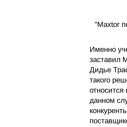
"Maxtor п
Именно уч
заставил M
Дидье Тра
такого реш
относится 
данном сл
конкуренты
поставщик