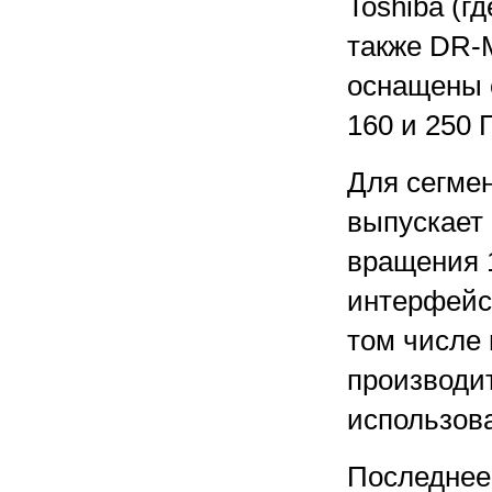
Toshiba (г
также DR-
оснащены 
160 и 250 Г
Для сегме
выпускает 
вращения 1
интерфейс
том числе
производи
использов
Последнее