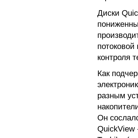
Диски Qui
пониженным
производи
потоковой
контроля 
Как подчер
электрони
разным ус
накопител
Он сослал
QuickView