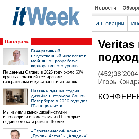
Новости
Обзо
Инновации
Ин
Verita
Панорама
Генеративный
подход
искусственный интеллект в
мобильной разработке
корпоративного уровня
По данным Gartner, в 2025 году около 60%
(452)38`2004
крупных компаний тестировали
Игорь Кондр
генеративный искусственный интеллект …
Названа лучшая студия
КОНФЕРЕ
дизайна интерьера Санкт-
Петербурга в 2026 году для
IT-специалиста
Мы изучили рынок дизайн-студий
и поговорили с коллегами из IT, которые
недавно делали ремонт. Вердикт …
«Стратегический альянс
„Группы Астра“ и „Аладдин“