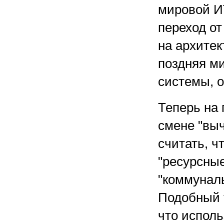
мировой ИТ
переход о
на архитек
поздняя м
системы, о
Теперь на 
смене "вы
считать, ч
"ресурсные
"коммуналь
Подобный 
что исполь