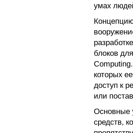
умах люде
Концепцию
вооружение
разработк
блоков для
Computing
которых ее
доступ к р
или поста
Основные у
средств, к
препятств