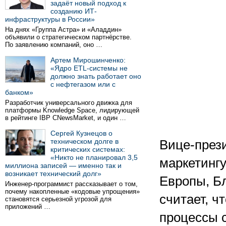
задаёт новый подход к
созданию ИТ-
инфраструктуры в России»
На днях «Группа Астра» и «Аладдин»
объявили о стратегическом партнёрстве.
По заявлению компаний, оно …
Артем Мирошинченко:
«Ядро ETL-системы не
должно знать работает оно
с нефтегазом или с
банком»
Разработчик универсального движка для
платформы Knowledge Space, лидирующей
в рейтинге IBP CNewsMarket, и один …
Сергей Кузнецов о
техническом долге в
Вице-прези
критических системах:
«Никто не планировал 3,5
маркетинг
миллиона записей — именно так и
возникает технический долг»
Европы, Б
Инженер-программист рассказывает о том,
почему накопленные «кодовые упрощения»
считает, ч
становятся серьезной угрозой для
приложений …
процессы 