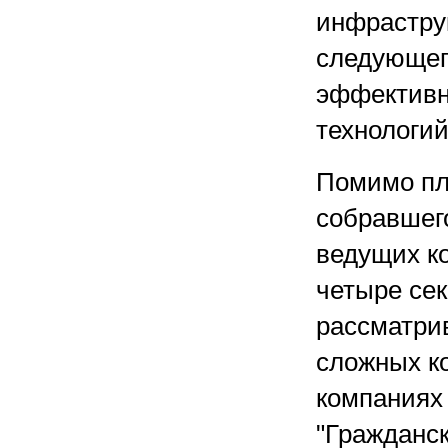
инфраструк
следующего
эффективн
технологий
Помимо пл
собравшег
ведущих к
четыре сек
рассматрив
сложных к
компаниях 
"Гражданс