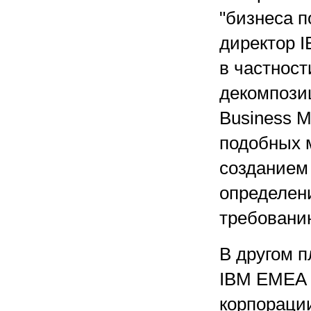
"бизнеса п
директор 
в частност
декомпози
Business M
подобных 
созданием
определени
требованию
В другом п
IBM EMEA 
корпораци