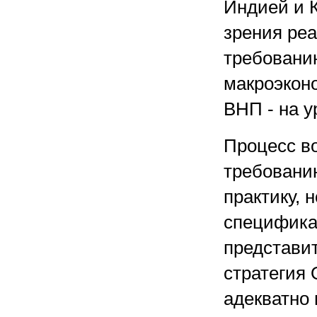
Индией и К
зрения ре
требованию
макроэкон
ВНП - на у
Процесс в
требовани
практику, 
специфика
представи
стратегия
адекватно 