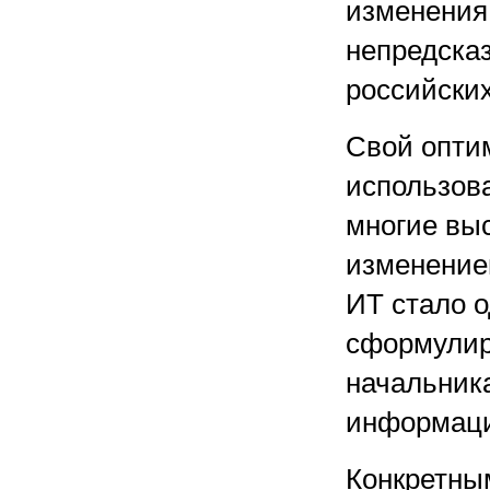
изменения,
непредсказ
российских
Свой опти
использов
многие вы
изменением
ИТ стало о
сформулир
начальника
информаци
Конкретны