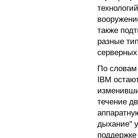
технологий
вооружение
также подт
разные ти
серверных
По словам
IBM остаю
изменивши
течение дв
аппаратну
дыхание" у
поддержке 