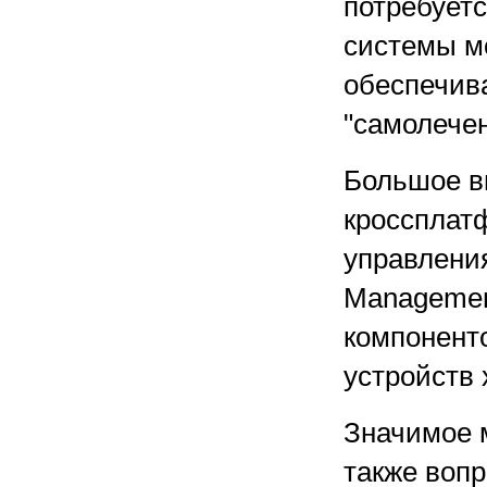
потребуетс
системы м
обеспечив
"самолече
Большое в
кроссплат
управлени
Managemen
компонент
устройств 
Значимое 
также воп