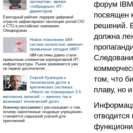
экспертов»: время
форум IBM
«гибридных» ИТ-
директоров
посвящен 
Ежегодный рейтинг лидеров цифровой
отрасли зафиксировал эволюцию ролей CIO
решений. В
и CTO в российских компаниях.
Обнародован …
должна ле
Новое поколение IdM-
систем полностью заменит
пропаганди
привычные сегодня IdM?
IdM-системы давно стали
Следовани
привычным элементом корпоративной ИТ-
инфраструктуры. Рынок развивается уже
коммерческ
не первое десятилетие …
том, что б
Сергей Кузнецов о
техническом долге в
критических системах:
плаву, но 
«Никто не планировал 3,5
миллиона записей — именно так и
возникает технический долг»
Информаци
Инженер-программист рассказывает о том,
почему накопленные «кодовые упрощения»
отводится 
становятся серьезной угрозой для
приложений …
функциони