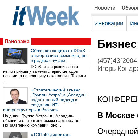
Новости
Обзо
Инновации
Ин
Бизнес
Панорама
Облачная защита от DDoS:
альтернатива возможна, но
(457)43`2004
в редких случаях
DDoS-атаки развиваются
Игорь Кондр
не по принципу замены старых методов
новыми, а по принципу накопления. Техники
…
«Стратегический альянс
„Группы Астра“ и „Аладдин“
КОНФЕРЕ
задаёт новый подход к
созданию ИТ-
инфраструктуры в России»
В Москве 
На днях «Группа Астра» и «Аладдин»
объявили о стратегическом партнёрстве.
По заявлению компаний, оно …
Очередной 
«ТОП-40 диджитал-