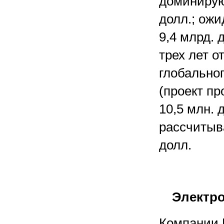
доминирую
долл.; ожи
9,4 млрд. 
трех лет о
глобальног
(проект пр
10,5 млн. д
рассчитыва
долл.
Электро
Компании N