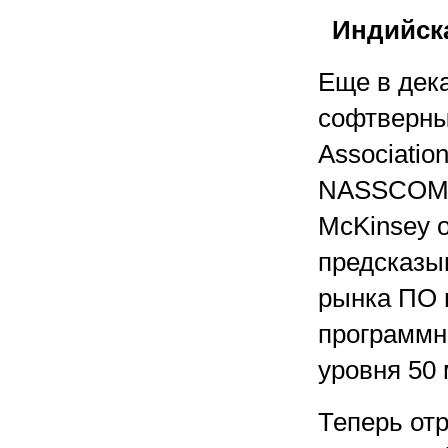
Индийска
Еще в дек
софтверны
Associatio
NASSCOM) 
McKinsey о
предсказыв
рынка ПО в
программн
уровня 50 
Теперь от