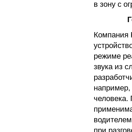
в зону с о
Г
Компания 
устройств
режиме ре
звука из с
разработчи
например, 
человека. 
применима
водителем
при разго