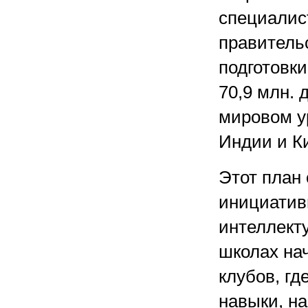
специалист
правитель
подготовк
70,9 млн. 
мировом ур
Индии и К
Этот план
инициатив
интеллект
школах нач
клубов, гд
навыки, н