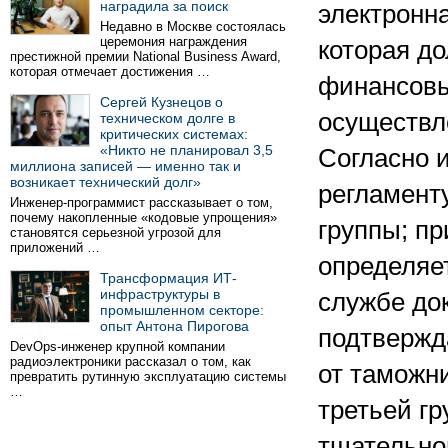
наградила за поиск
электронна
Недавно в Москве состоялась
церемония награждения
которая д
престижной премии National Business Award,
которая отмечает достижения …
финансовы
Сергей Кузнецов о
осуществл
техническом долге в
критических системах:
«Никто не планировал 3,5
Согласно 
миллиона записей — именно так и
возникает технический долг»
регламенту
Инженер-программист рассказывает о том,
почему накопленные «кодовые упрощения»
группы; пр
становятся серьезной угрозой для
приложений …
определяе
Трансформация ИТ-
инфраструктуры в
службе до
промышленном секторе:
опыт Антона Пирогова
подтвержд
DevOps-инженер крупной компании
радиоэлектроники рассказал о том, как
от таможн
превратить рутинную эксплуатацию системы
…
третьей гр
тщательной