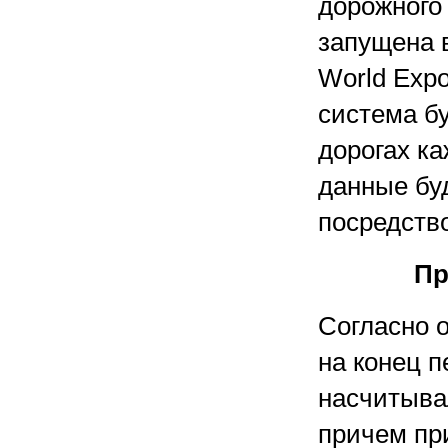
дорожного 
запущена 
World Expo
cистема б
дорогах к
данные бу
посредств
Пр
Согласно 
на конец п
насчитыва
причем при