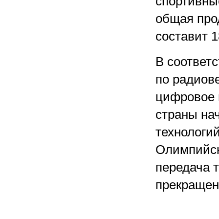
спортивны
общая про
составит 1
В соответ
по радиов
цифровое 
страны на
технологий
Олимпийски
передача 
прекращен