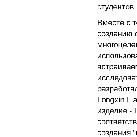
студентов.
Вместе с 
созданию 
многоцелев
использова
встраиваем
исследова
разработал
Longxin I,
изделие - 
соответств
создания 