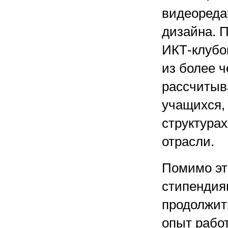
видеореда
дизайна. П
ИКТ-клубов
из более ч
рассчитыва
учащихся,
структура
отрасли.
Помимо эт
стипендия
продолжит
опыт рабо