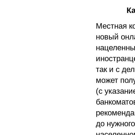
К
Местная к
новый онл
нацеленны
иностранце
так и с де
может пол
(с указани
банкоматов
рекоменда
до нужного
населенно