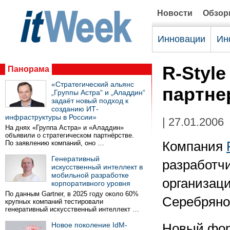
Новости
Обзо
Инновации
Ин
R-Styl
Панорама
«Стратегический альянс
партнер
„Группы Астра“ и „Аладдин“
задаёт новый подход к
созданию ИТ-
инфраструктуры в России»
| 27.01.2006
На днях «Группа Астра» и «Аладдин»
объявили о стратегическом партнёрстве.
По заявлению компаний, оно …
Компания
Генеративный
разработч
искусственный интеллект в
мобильной разработке
организаци
корпоративного уровня
По данным Gartner, в 2025 году около 60%
Серебряног
крупных компаний тестировали
генеративный искусственный интеллект …
Новое поколение IdM-
Новый форм