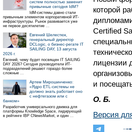
систем полностью заменит
привычные сегодня IdM?
которой ра
IdM-системы давно стали
привычным элементом корпоративной ИТ-
дипломами C
инфраструктуры. Рынок развивается уже
не первое десятилетие …
Certified S
Евгений Шелестюк,
генеральный директор
специальн
DCLogic, о бизнес-регате IT
SAILING DAY, 13 августа
техническ
2026 г.
Евгений, чему будет посвящен IT SAILING
лицензии д
DAY 2026? Сегодня руководители ИТ-
подразделений решают гораздо более
организов
сложные …
Артем Мирошинченко:
и посещат
«Ядро ETL-системы не
должно знать работает оно
с нефтегазом или с
О. Б.
банком»
Разработчик универсального движка для
платформы Knowledge Space, лидирующей
Версия дл
в рейтинге IBP CNewsMarket, и один …