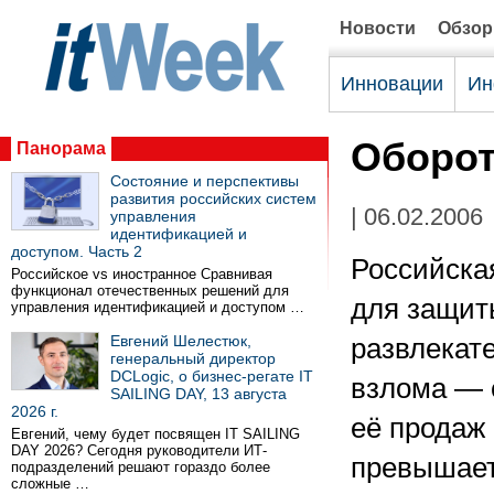
Новости
Обзо
Инновации
Ин
Оборот
Панорама
Состояние и перспективы
развития российских систем
| 06.02.2006
управления
идентификацией и
доступом. Часть 2
Российска
Российское vs иностранное Сравнивая
функционал отечественных решений для
для защиты
управления идентификацией и доступом …
Евгений Шелестюк,
развлекате
генеральный директор
DCLogic, о бизнес-регате IT
взлома — с
SAILING DAY, 13 августа
2026 г.
её продаж 
Евгений, чему будет посвящен IT SAILING
DAY 2026? Сегодня руководители ИТ-
превышает
подразделений решают гораздо более
сложные …