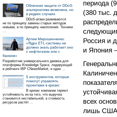
периода (9
Облачная защита от DDoS:
альтернатива возможна, но
(380 тыс. 
в редких случаях
DDoS-атаки развиваются
распредел
не по принципу замены старых методов
новыми, а по принципу накопления. Техники
следующим
…
Артем Мирошинченко:
Россия и д
«Ядро ETL-системы не
должно знать работает оно
и Япония —
с нефтегазом или с
банком»
Разработчик универсального движка для
Генеральн
платформы Knowledge Space, лидирующей
в рейтинге IBP CNewsMarket, и один …
Калиниченк
5 инструментов, которые
помогут управлять
показател
проектами в кризис
устойчива
В кризис компании теряют
устойчивость из-за того, что выручка
становится нестабильной, а стоимость
всех осно
ресурсов растёт …
лишь США,