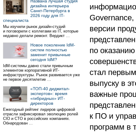
Названа лучшая студия
информацион
дизайна интерьера
Санкт-Петербурга в
2026 году для IT-
Governance,
специалиста
Мы изучили рынок дизайн-студий
версии проду
и поговорили с коллегами из IT, которые
недавно делали ремонт. Вердикт …
представлен
Новое поколение IdM-
по оказанию
систем полностью
заменит привычные
сегодня IdM?
совершенств
IdM-системы давно стали привычным
элементом корпоративной ИТ-
стал первым
инфраструктуры. Рынок развивается уже
не первое десятилетие …
выпуску в э
«ТОП-40 диджитал-
важные проц
экспертов»: время
«гибридных» ИТ-
директоров
представлен
Ежегодный рейтинг лидеров цифровой
отрасли зафиксировал эволюцию ролей
к ПО и упра
CIO и CTO в российских компаниях.
Обнародован …
программ в 