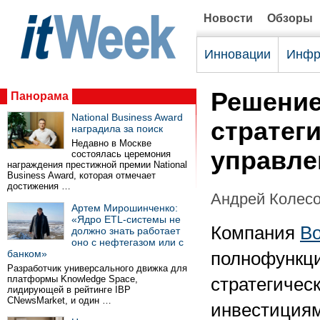
Новости
Обзоры
Инновации
Инфр
Решение
Панорама
National Business Award
стратег
наградила за поиск
Недавно в Москве
управле
состоялась церемония
награждения престижной премии National
Business Award, которая отмечает
достижения …
Андрей Колес
Артем Мирошинченко:
«Ядро ETL-системы не
Компания
Bo
должно знать работает
оно с нефтегазом или с
банком»
полнофункц
Разработчик универсального движка для
платформы Knowledge Space,
стратегичес
лидирующей в рейтинге IBP
CNewsMarket, и один …
инвестициям