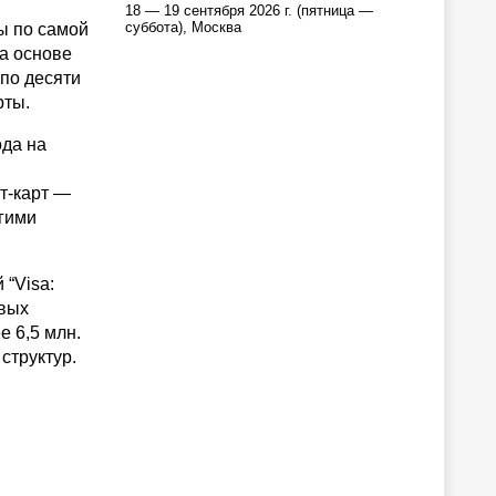
18 — 19 сентября 2026 г. (пятница —
суббота), Москва
ы по самой
на основе
по десяти
рты.
ода на
т-карт —
угими
“Visa:
овых
е 6,5 млн.
структур.