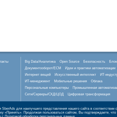
такты
Big Data/Аналитика
Open Source
Безопасность
Блок
Документооборот/ECM
Идеи и практики автоматизации
Интернет вещей
Искусственный интеллект
ИТ-индуст
ИТ-менеджмент
Мобильные решения
Облака
Персональные компьютеры
Промышленная автоматиза
Сети/Серверы/СХД/ЦОД
Цифровая трансформация
 SberAds для наилучшего представления нашего сайта в соответствии 
опку «Принять». Продолжая пользоваться сайтом, Вы подтверждаете, чт
ы с
Политикой обработки персональных данных
.