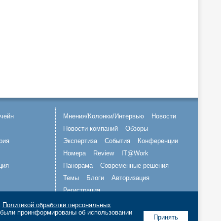
чейн
Мнения/Колонки/Интервью
Новости
Новости компаний
Обзоры
рия
Экспертиза
События
Конференции
Номера
Review
IT@Work
ция
Панорама
Современные решения
Темы
Блоги
Авторизация
Регистрация
с
Политикой обработки персональных
Подписывайтесь на нас
о были проинформированы об использовании
Принять