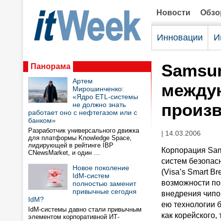
Новости
Обз
Инновации
И
Samsun
Панорама
Артем
между
Мирошинченко:
«Ядро ETL-системы
произв
не должно знать
работает оно с нефтегазом или с
банком»
Разработчик универсального движка
| 14.03.2006
для платформы Knowledge Space,
лидирующей в рейтинге IBP
Корпорация Sam
CNewsMarket, и один …
систем безопас
Новое поколение
(Visa’s Smart B
IdM-систем
возможности по
полностью заменит
привычные сегодня
внедрения чипо
IdM?
ею технологии 
IdM-системы давно стали привычным
как корейского,
элементом корпоративной ИТ-