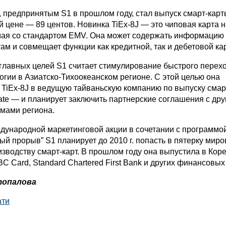
 предпринятым S1 в прошлом году, стал выпуск смарт-карт
 цене — 89 центов. Новинка TiEx-8J — это чиповая карта 
мая со стандартом EMV. Она может содержать информацию 
ам и совмещает функции как кредитной, так и дебетовой ка
 главных целей S1 считает стимулирование быстрого перех
огии в Азиатско-Тихоокеанском регионе. С этой целью она
 TiEx-8J в ведущую тайваньскую компанию по выпуску смар
ate — и планирует заключить партнерские соглашения с др
мами региона.
ународной маркетинговой акции в сочетании с программой 
й прорыв” S1 планирует до 2010 г. попасть в пятерку мир
зводству смарт-карт. В прошлом году она выпустила в Коре
BC Card, Standard Chartered First Bank и других финансовых 
топалова
ати