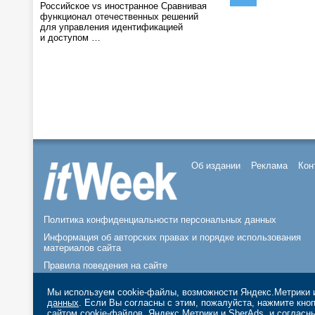
Российское vs иностранное Сравнивая
функционал отечественных решений
для управления идентификацией
и доступом …
Об издании
Реклама
Кон
Политика конфиденциальности персональных данных
Информация об авторских правах и порядке использования
материалов сайта
Правила поведения на сайте
© 2026, ООО «ИЗДАТЕЛЬСТВО СК ПРЕСС».
Мы используем cookie-файлы, возможности Яндекс.Метрики и
данных
. Если Вы согласны с этим, пожалуйста, нажмите кн
сайтом cookie-файлов, Яндекс.Метрики и SberAds, и согласн