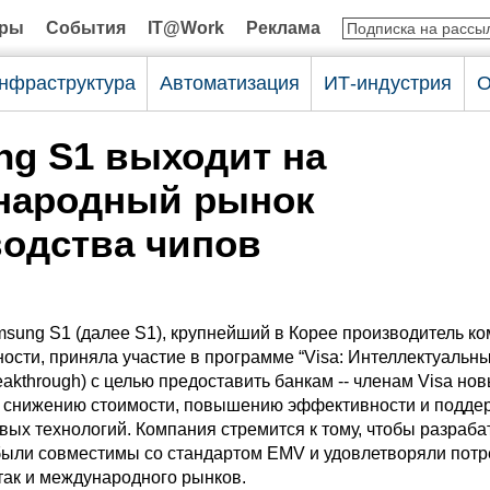
оры
События
IT@Work
Реклама
нфраструктура
Автоматизация
ИТ-индустрия
О
g S1 выходит на
народный рынок
одства чипов
sung S1 (далее S1), крупнейший в Корее производитель к
ности, приняла участие в программе “Visa: Интеллектуальн
reakthrough) с целью предоставить банкам -- членам Visa но
 снижению стоимости, повышению эффективности и подде
вых технологий. Компания стремится к тому, чтобы разра
были совместимы со стандартом EMV и удовлетворяли пот
 так и международного рынков.