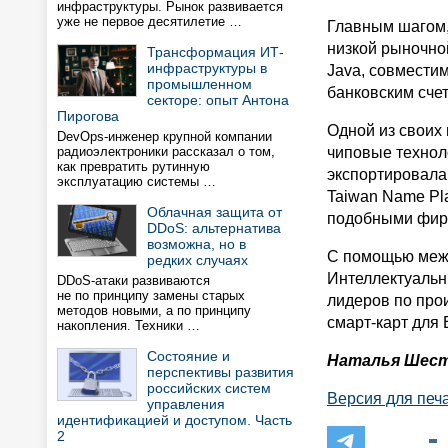
инфраструктуры. Рынок развивается
уже не первое десятилетие …
Главным шагом,
низкой рыночной
Трансформация ИТ-
инфраструктуры в
Java, совмести
промышленном
банковским счет
секторе: опыт Антона
Пирогова
Одной из своих
DevOps-инженер крупной компании
радиоэлектроники рассказал о том,
чиповые технол
как превратить рутинную
экспортировала
эксплуатацию системы …
Taiwan Name Pl
Облачная защита от
подобными фир
DDoS: альтернатива
возможна, но в
С помощью межд
редких случаях
Интеллектуальны
DDoS-атаки развиваются
не по принципу замены старых
лидеров по прои
методов новыми, а по принципу
смарт-карт для 
накопления. Техники …
Состояние и
Наталья Шес
перспективы развития
российских систем
Версия для печ
управления
идентификацией и доступом. Часть
2