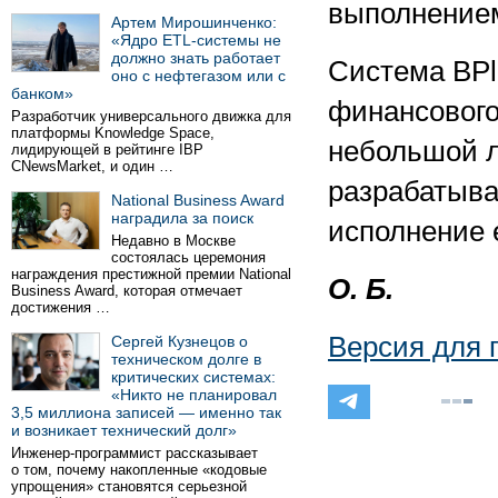
выполнением
Артем Мирошинченко:
«Ядро ETL-системы не
должно знать работает
Система BPl
оно с нефтегазом или с
банком»
финансового
Разработчик универсального движка для
платформы Knowledge Space,
небольшой л
лидирующей в рейтинге IBP
CNewsMarket, и один …
разрабатыва
National Business Award
наградила за поиск
исполнение 
Недавно в Москве
состоялась церемония
награждения престижной премии National
О. Б.
Business Award, которая отмечает
достижения …
Версия для 
Сергей Кузнецов о
техническом долге в
критических системах:
«Никто не планировал
3,5 миллиона записей — именно так
и возникает технический долг»
Инженер-программист рассказывает
о том, почему накопленные «кодовые
упрощения» становятся серьезной