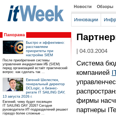
Новости
Обзоры
Инновации
Инфр
Партнер
Панорама
Быстро и эффективно:
расставляем
| 04.03.2004
приоритеты при
настройке SIEM
После приобретения системы
Система бюд
управления инцидентами ИБ (SIEM)
перед организацией встаёт практический
компанией
I
вопрос: как сделать так …
Евгений Шелестюк,
управленчес
генеральный директор
DCLogic, о бизнес-
распространя
регате IT SAILING DAY,
13 августа 2026 г.
фирмы насчи
Евгений, чему будет посвящен
IT SAILING DAY 2026? Сегодня
партнеры IT
руководители ИТ-подразделений решают
гораздо более сложные …