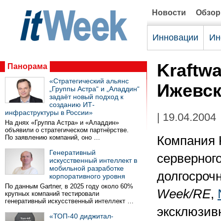
Новости
Обзо
Инновации
Ин
Kraftw
Панорама
«Стратегический альянс
Ижевск
„Группы Астра“ и „Аладдин“
задаёт новый подход к
созданию ИТ-
инфраструктуры в России»
| 19.04.2004
На днях «Группа Астра» и «Аладдин»
объявили о стратегическом партнёрстве.
По заявлению компаний, оно …
Компания 
Генеративный
серверного
искусственный интеллект в
мобильной разработке
долгосроч
корпоративного уровня
По данным Gartner, в 2025 году около 60%
Week/RE
,
крупных компаний тестировали
генеративный искусственный интеллект …
эксклюзивн
«ТОП-40 диджитал-