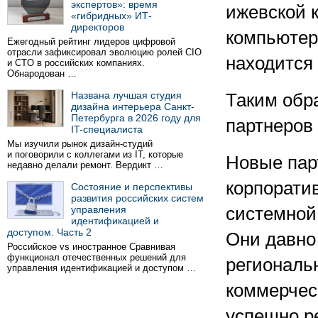
экспертов»: время
ижевской 
«гибридных» ИТ-
директоров
компьютер
Ежегодный рейтинг лидеров цифровой
отрасли зафиксировал эволюцию ролей CIO
находится 
и CTO в российских компаниях.
Обнародован …
Названа лучшая студия
Таким обр
дизайна интерьера Санкт-
Петербурга в 2026 году для
партнеров 
IT-специалиста
Мы изучили рынок дизайн-студий
и поговорили с коллегами из IT, которые
Новые пар
недавно делали ремонт. Вердикт …
корпорати
Состояние и перспективы
развития российских систем
управления
системной
идентификацией и
доступом. Часть 2
Они давно
Российское vs иностранное Сравнивая
функционал отечественных решений для
региональ
управления идентификацией и доступом …
коммерчес
успешно р