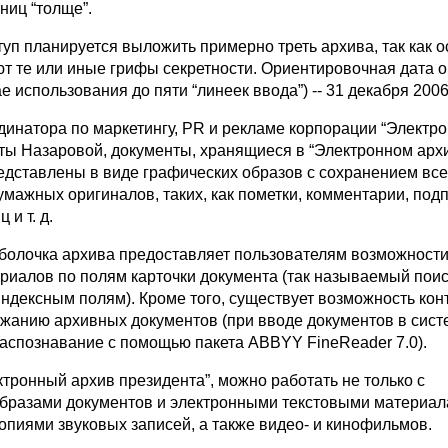
аниц “толще”.
уп планируется выложить примерно треть архива, так как 
т те или иные грифы секретности. Ориентировочная дата 
е использования до пяти “линеек ввода”) -- 31 декабря 2006 
динатора по маркетингу, PR и рекламе корпорации “Электр
ты Назаровой, документы, хранящиеся в “Электронном арх
редставлены в виде графических образов с сохранением все
мажных оригиналов, таких, как пометки, комментарии, под
 и т. д.
оболочка архива предоставляет пользователям возможности
риалов по полям карточки документа (так называемый поис
ндексным полям). Кроме того, существует возможность кон
ржанию архивных документов (при вводе документов в сист
распознавание с помощью пакета ABBYY FineReader 7.0).
тронный архив президента”, можно работать не только с
бразами документов и электронными текстовыми материала
опиями звуковых записей, а также видео- и кинофильмов.