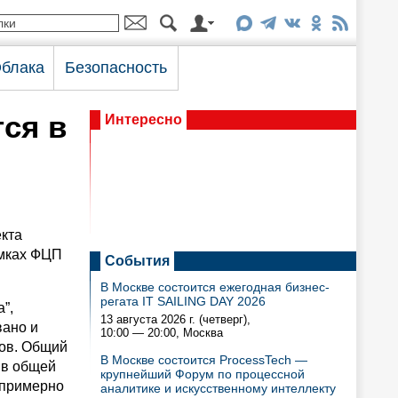
блака
Безопасность
ся в
Интересно
екта
амках ФЦП
События
В Москве состоится ежегодная бизнес-
регата IT SAILING DAY 2026
а”,
13 августа 2026 г. (четверг),
вано и
10:00 — 20:00
, Москва
тов. Общий
В Москве состоится ProcessTech —
 в общей
крупнейший Форум по процессной
 примерно
аналитике и искусственному интеллекту