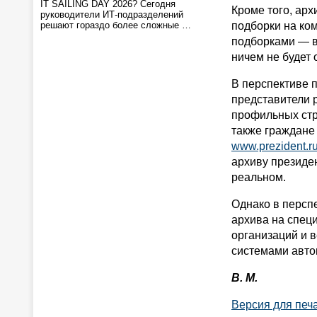
IT SAILING DAY 2026? Сегодня
Кроме того, арх
руководители ИТ-подразделений
решают гораздо более сложные …
подборки на ко
подборками — в
ничем не будет 
В перспективе 
представители 
профильных стру
также граждане 
www.prezident.r
архиву президен
реальном.
Однако в персп
архива на специ
организаций и 
системами авто
В. М.
Версия для печ