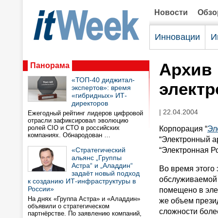
Новости
Обз
Инновации
И
Архив 
Панорама
«ТОП-40 диджитал-
элект
экспертов»: время
«гибридных» ИТ-
директоров
| 22.04.2004
Ежегодный рейтинг лидеров цифровой
отрасли зафиксировал эволюцию
ролей CIO и CTO в российских
Корпорация “
Эл
компаниях. Обнародован …
“Электронный а
«Стратегический
“Электронная Ро
альянс „Группы
Астра“ и „Аладдин“
Во время этого э
задаёт новый подход
обслуживаемой 
к созданию ИТ-инфраструктуры в
России»
помещено в эле
На днях «Группа Астра» и «Аладдин»
же объем прези
объявили о стратегическом
сложности боле
партнёрстве. По заявлению компаний,