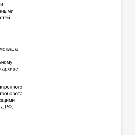
ти
анными
тей --
мства, а
льному
в архиве
ктронного
нтооборота
вующими
та РФ.