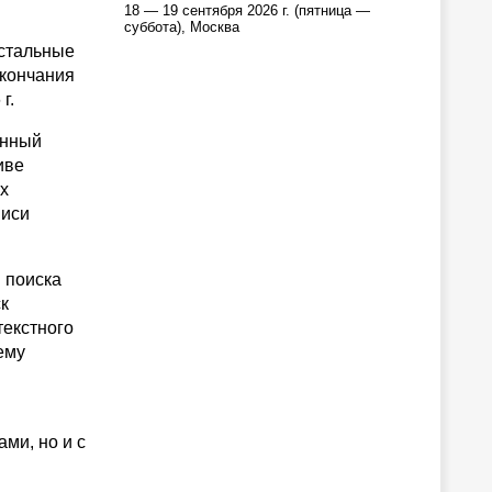
18 — 19 сентября 2026 г. (пятница —
суббота), Москва
остальные
окончания
г.
онный
иве
х
писи
 поиска
к
текстного
ему
ми, но и с