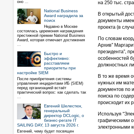
оно …
на 250 тыс. стр
National Business
В открытый дост
Award наградила за
поиск
документы имею
Недавно в Москве
проекта (в случа
состоялась церемония награждения
престижной премии National Business
По словам коор
Award, которая отмечает достижения
…
Архив” Маргари
президента”, п
Быстро и
особенностей бу
эффективно:
расставляем
должностных лиц
приоритеты при
настройке SIEM
В то же время 
После приобретения системы
нужных им мате
управления инцидентами ИБ (SIEM)
перед организацией встаёт
документов по и
практический вопрос: как сделать так
поиска по соде
…
происходит их 
Евгений Шелестюк,
генеральный
Используя “Элек
директор DCLogic, о
бизнес-регате IT
графическими о
SAILING DAY, 13 августа 2026 г.
электронными к
Евгений, чему будет посвящен