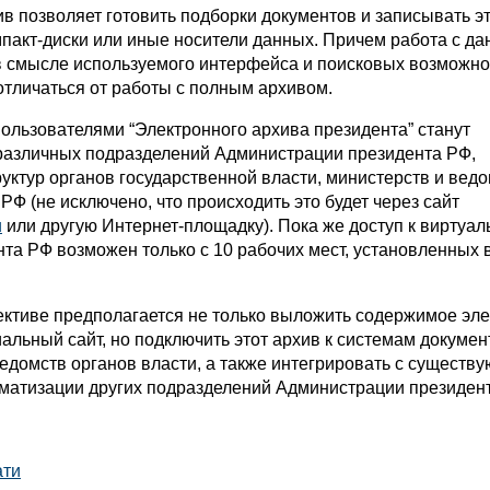
ив позволяет готовить подборки документов и записывать э
мпакт-диски или иные носители данных. Причем работа с д
 смысле используемого интерфейса и поисковых возможнос
отличаться от работы с полным архивом.
пользователями “Электронного архива президента” станут
различных подразделений Администрации президента РФ,
ктур органов государственной власти, министерств и ведо
РФ (не исключено, что происходить это будет через сайт
u
или другую Интернет-площадку). Пока же доступ к виртуа
та РФ возможен только с 10 рабочих мест, установленных 
ективе предполагается не только выложить содержимое эле
альный сайт, но подключить этот архив к системам докуме
ведомств органов власти, а также интегрировать с сущест
матизации других подразделений Администрации президен
ати