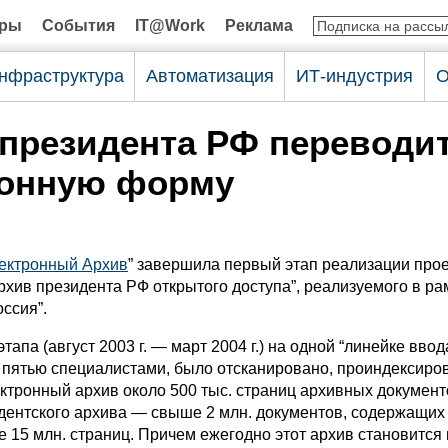
оры
События
IT@Work
Реклама
нфраструктура
Автоматизация
ИТ-индустрия
О
президента РФ переводит
ронную форму
ектронный Архив
” завершила первый этап реализации про
рхив президента РФ открытого доступа”, реализуемого в р
ссия”.
тапа (август 2003 г. — март 2004 г.) на одной “линейке ввод
пятью специалистами, было отсканировано, проиндексиро
ктронный архив около 500 тыс. страниц архивных докумен
дентского архива — свыше 2 млн. документов, содержащих
е 15 млн. страниц. Причем ежегодно этот архив становится