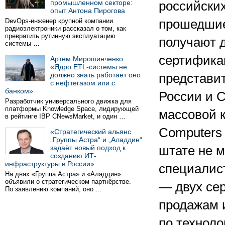
промышленном секторе:
российски
опыт Антона Пирогова
DevOps-инженер крупной компании
прошедшие
радиоэлектроники рассказал о том, как
превратить рутинную эксплуатацию
получают 
системы …
сертифика
Артем Мирошинченко:
«Ядро ETL-системы не
должно знать работает оно
представит
с нефтегазом или с
банком»
России и С
Разработчик универсального движка для
платформы Knowledge Space, лидирующей
массовой к
в рейтинге IBP CNewsMarket, и один …
Computers 
«Стратегический альянс
„Группы Астра“ и „Аладдин“
задаёт новый подход к
штате не 
созданию ИТ-
инфраструктуры в России»
специалис
На днях «Группа Астра» и «Аладдин»
объявили о стратегическом партнёрстве.
— двух се
По заявлению компаний, оно …
продажам 
по техноло