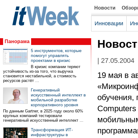
Новости
Обзо
Инновации
Ин
Новост
Панорама
5 инструментов, которые
помогут управлять
| 27.05.2004
проектами в кризис
В кризис компании теряют
устойчивость из-за того, что выручка
19 мая в 
становится нестабильной, а стоимость
ресурсов растёт …
«Микроинф
Генеративный
искусственный интеллект в
обучения, 
мобильной разработке
корпоративного уровня
Computers 
По данным Gartner, в 2025 году около 60%
крупных компаний тестировали
мобильным
генеративный искусственный интеллект …
программа
Трансформация ИТ-
инфраструктуры в