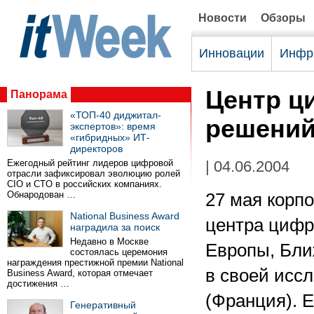
Новости
Обзоры
Инновации
Инфр
Центр 
Панорама
«ТОП-40 диджитал-
решений
экспертов»: время
«гибридных» ИТ-
директоров
Ежегодный рейтинг лидеров цифровой
| 04.06.2004
отрасли зафиксировал эволюцию ролей
CIO и CTO в российских компаниях.
Обнародован …
27 мая корп
National Business Award
центра циф
наградила за поиск
Недавно в Москве
Европы, Бли
состоялась церемония
награждения престижной премии National
в своей исс
Business Award, которая отмечает
достижения …
(Франция). Е
Генеративный