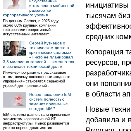
искусственный
инициативы 
интеллект в мобильной
разработке
тысячам биз
корпоративного уровня
По данным Gartner, в 2025 году
эффективнос
около 60% крупных компаний
тестировали генеративный
искусственный интеллект …
средних ком
Сергей Кузнецов о
техническом долге в
Копорация т
критических системах:
«Никто не планировал
ресурсов, п
3,5 миллиона записей — именно так
и возникает технический долг»
разработчик
Инженер-программист рассказывает
о том, почему накопленные «кодовые
упрощения» становятся серьезной
они пополни
угрозой для приложений …
в области ап
Новое поколение IdM-
систем полностью
заменит привычные
Новые техни
сегодня IdM?
IdM-системы давно стали привычным
добавила и в
элементом корпоративной ИТ-
инфраструктуры. Рынок развивается
уже не первое десятилетие …
Program, пр