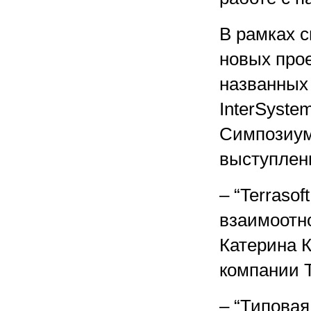
В рамках 
новых про
названных
InterSyste
Cимпозиум
выступлен
– “Terraso
взаимоотн
Катерина 
компании T
– “Типова