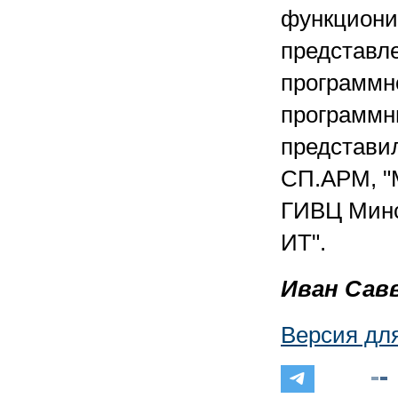
функциони
представл
программно
программн
представи
СП.АРМ, "М
ГИВЦ Минс
ИТ".
Иван Сав
Версия дл