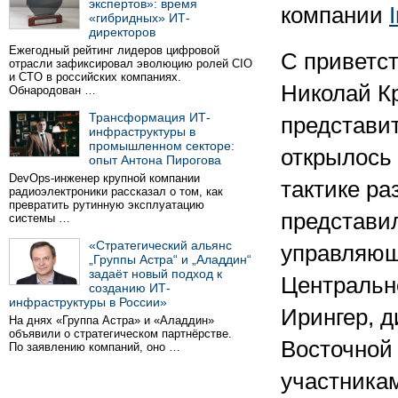
экспертов»: время
компании
«гибридных» ИТ-
директоров
Ежегодный рейтинг лидеров цифровой
С приветс
отрасли зафиксировал эволюцию ролей CIO
и CTO в российских компаниях.
Николай Кр
Обнародован …
Трансформация ИТ-
представит
инфраструктуры в
промышленном секторе:
открылось
опыт Антона Пирогова
DevOps-инженер крупной компании
тактике ра
радиоэлектроники рассказал о том, как
превратить рутинную эксплуатацию
представи
системы …
«Стратегический альянс
управляющ
„Группы Астра“ и „Аладдин“
задаёт новый подход к
Центральн
созданию ИТ-
инфраструктуры в России»
Ирингер, д
На днях «Группа Астра» и «Аладдин»
объявили о стратегическом партнёрстве.
Восточной 
По заявлению компаний, оно …
участника