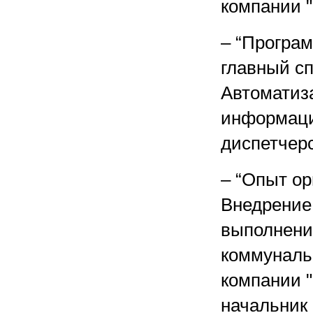
компании "
– “Програ
главный с
Автоматиза
информаци
диспетчер
– “Опыт ор
Внедрение
выполнени
коммуналь
компании 
начальник