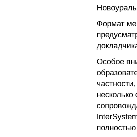
Новоураль
Формат мер
предусмат
докладчик
Особое вн
образоват
частности
несколько 
сопровожд
InterSyste
полностью 