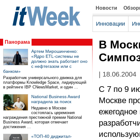
Новости
Обзо
Инновации
Ин
В Моск
Панорама
Артем Мирошинченко:
Cимпоз
«Ядро ETL-системы не
должно знать работает оно
с нефтегазом или с
банком»
| 18.06.2004
Разработчик универсального движка для
платформы Knowledge Space, лидирующей
в рейтинге IBP CNewsMarket, и один …
С 7 по 9 и
National Business Award
Москве пр
наградила за поиск
Недавно в Москве
ежегодное
состоялась церемония
награждения престижной премии National
разработч
Business Award, которая отмечает
достижения …
использующ
«ТОП-40 диджитал-