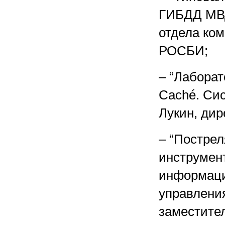
ГИБДД МВД
отдела ко
РОСБИ;
– “Лаборат
Caché. Си
Лукин, дир
– “Постре
инструмен
информаци
управлени
заместите