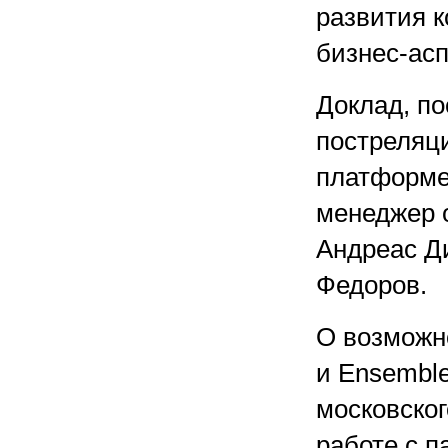
развития к
бизнес-асп
Доклад, п
постреляц
платформе
менеджер 
Андреас Ди
Федоров.
О возможн
и Ensemble
московског
работе с п