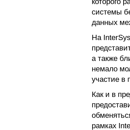
которого р
системы б
данных меж
На InterS
представи
а также бл
немало мо
участие в 
Как и в пр
предостав
обменятьс
рамках In