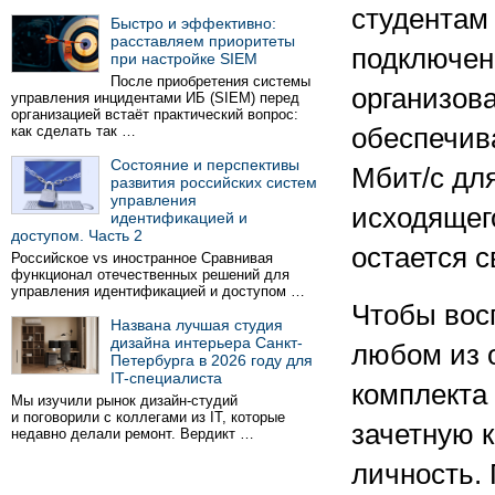
студентам
Быстро и эффективно:
расставляем приоритеты
подключен
при настройке SIEM
После приобретения системы
организов
управления инцидентами ИБ (SIEM) перед
организацией встаёт практический вопрос:
как сделать так …
обеспечив
Состояние и перспективы
Мбит/с для
развития российских систем
управления
исходящег
идентификацией и
доступом. Часть 2
остается 
Российское vs иностранное Сравнивая
функционал отечественных решений для
управления идентификацией и доступом …
Чтобы вос
Названа лучшая студия
дизайна интерьера Санкт-
любом из 
Петербурга в 2026 году для
IT-специалиста
комплекта
Мы изучили рынок дизайн-студий
и поговорили с коллегами из IT, которые
зачетную 
недавно делали ремонт. Вердикт …
личность.