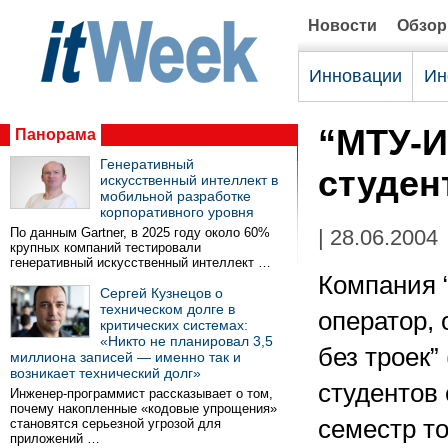
Новости
Обзо
Инновации
Ин
“МТУ-И
Панорама
Генеративный
студен
искусственный интеллект в
мобильной разработке
корпоративного уровня
По данным Gartner, в 2025 году около 60%
| 28.06.2004
крупных компаний тестировали
генеративный искусственный интеллект …
Компания 
Сергей Кузнецов о
техническом долге в
оператор, 
критических системах:
«Никто не планировал 3,5
без троек” 
миллиона записей — именно так и
возникает технический долг»
студентов
Инженер-программист рассказывает о том,
почему накопленные «кодовые упрощения»
семестр то
становятся серьезной угрозой для
приложений …