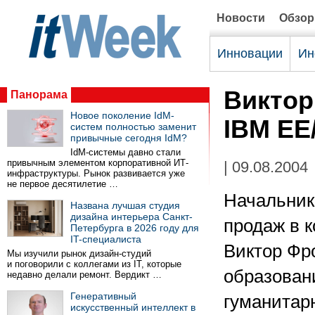
Новости
Обзо
Инновации
Ин
Виктор
Панорама
Новое поколение IdM-
IBM EE
систем полностью заменит
привычные сегодня IdM?
IdM-системы давно стали
привычным элементом корпоративной ИТ-
| 09.08.2004
инфраструктуры. Рынок развивается уже
не первое десятилетие …
Начальник
Названа лучшая студия
дизайна интерьера Санкт-
продаж в 
Петербурга в 2026 году для
IT-специалиста
Виктор Фро
Мы изучили рынок дизайн-студий
и поговорили с коллегами из IT, которые
образован
недавно делали ремонт. Вердикт …
Генеративный
гуманитар
искусственный интеллект в