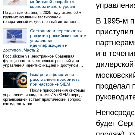
мобильной разработке
управлени
корпоративного уровня
По данным Gartner, в 2025 году около 60%
крупных компаний тестировали
В 1995-м 
генеративный искусственный интеллект …
приступил
Состояние и перспективы
развития российских систем
управления
партнерам
идентификацией и
доступом. Часть 2
и в течени
Российское vs иностранное Сравнивая
функционал отечественных решений для
дилерской 
управления идентификацией и доступом …
московский
Быстро и эффективно:
расставляем приоритеты
при настройке SIEM
проделал 
После приобретения системы
управления инцидентами ИБ (SIEM) перед
руководите
организацией встаёт практический вопрос:
как сделать так …
Непосредс
будет Сер
продаж), 