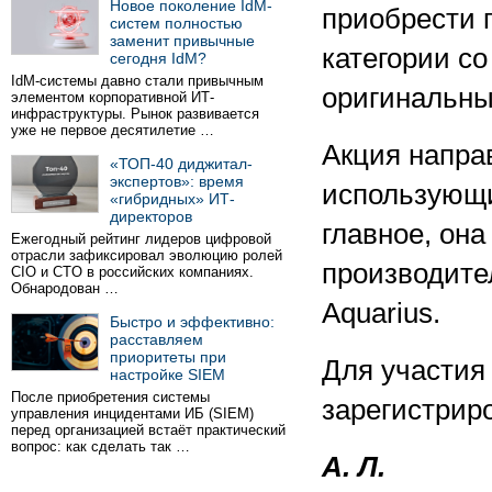
Новое поколение IdM-
приобрести 
систем полностью
заменит привычные
категории со
сегодня IdM?
IdM-системы давно стали привычным
оригинальны
элементом корпоративной ИТ-
инфраструктуры. Рынок развивается
уже не первое десятилетие …
Акция напра
«ТОП-40 диджитал-
экспертов»: время
использующи
«гибридных» ИТ-
директоров
главное, она
Ежегодный рейтинг лидеров цифровой
отрасли зафиксировал эволюцию ролей
производите
CIO и CTO в российских компаниях.
Обнародован …
Aquarius.
Быстро и эффективно:
расставляем
приоритеты при
Для участия
настройке SIEM
После приобретения системы
зарегистрир
управления инцидентами ИБ (SIEM)
перед организацией встаёт практический
вопрос: как сделать так …
А. Л.