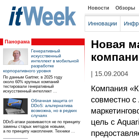
Новости
Обзоры
Инновации
Инфр
Новая м
Панорама
Генеративный
компани
искусственный
интеллект в мобильной
разработке
корпоративного уровня
| 15.09.2004
По данным Gartner, в 2025 году
около 60% крупных компаний
тестировали генеративный
Компания «К
искусственный интеллект …
совместно с 
Облачная защита от
DDoS: альтернатива
маркетингов
возможна, но в редких
случаях
цель с Aquar
DDoS-атаки развиваются не по принципу
замены старых методов новыми,
а по принципу накопления. Техники …
предоставля