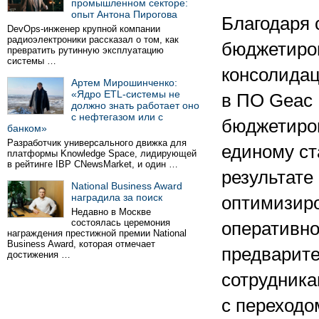
промышленном секторе:
опыт Антона Пирогова
Благодаря 
DevOps-инженер крупной компании
радиоэлектроники рассказал о том, как
бюджетиро
превратить рутинную эксплуатацию
системы …
консолида
Артем Мирошинченко:
«Ядро ETL-системы не
в ПО Geac 
должно знать работает оно
с нефтегазом или с
бюджетиров
банком»
Разработчик универсального движка для
единому ст
платформы Knowledge Space, лидирующей
в рейтинге IBP CNewsMarket, и один …
результате
National Business Award
наградила за поиск
оптимизир
Недавно в Москве
состоялась церемония
оперативно
награждения престижной премии National
Business Award, которая отмечает
предварите
достижения …
сотрудник
с переходо