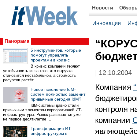
Новости
Обзор
Инновации
Инф
“КОРУС
Панорама
5 инструментов, которые
бюджет
помогут управлять
проектами в кризис
В кризис компании теряют
устойчивость из-за того, что выручка
| 12.10.2004
становится нестабильной, а стоимость
ресурсов растёт …
Компания
Новое поколение IdM-
систем полностью заменит
бюджетиров
привычные сегодня IdM?
IdM-системы давно стали
контроля н
привычным элементом корпоративной ИТ-
инфраструктуры. Рынок развивается уже
компании
не первое десятилетие …
Трансформация ИТ-
являющейс
инфраструктуры в