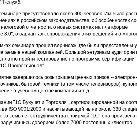
ИТ-служб.
семинаре присутствовало около 800 человек. Им было расс
нениях в российском законодательстве, об особенностях с
 налоговой отчетности, о новых системах на платформе
 8.0", о вариантах сопровождения этих решений и о много
рамках семинара прошел вернисаж, где были представлены у
лагаемые нашей компанией. Большой энтузиазм аудитории
сплатно пройти тестирование по программе сертификации
"1С:Профессионал".
ятие завершилось розыгрышем ценных призов -- электрон
чников, бытовой техники (в том числе телевизоров), купон
ение в учебном центре компании и т. д.
пании "1С:Бухучет и Торговля", сертифицированной на соот
ства ISO 9001:2000 и насчитывающей ныне около 330 специ
: за семь лет сотрудничества с фирмой "1C" она произвела
, заручившись доверием более 7000 постоянных клиентов.