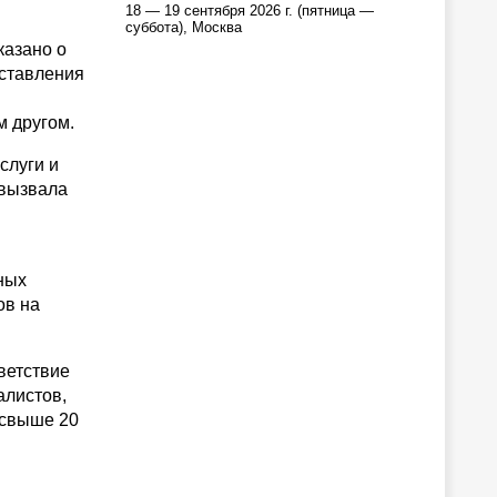
18 — 19 сентября 2026 г. (пятница —
суббота), Москва
казано о
оставления
м другом.
слуги и
 вызвала
ных
ов на
ветствие
алистов,
 свыше 20