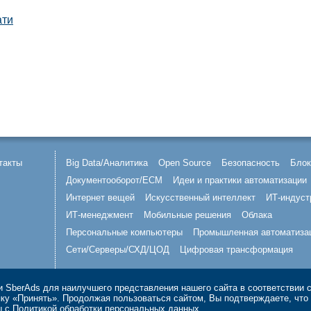
ати
такты
Big Data/Аналитика
Open Source
Безопасность
Блок
Документооборот/ECM
Идеи и практики автоматизации
Интернет вещей
Искусственный интеллект
ИТ-индуст
ИТ-менеджмент
Мобильные решения
Облака
Персональные компьютеры
Промышленная автоматиза
Сети/Серверы/СХД/ЦОД
Цифровая трансформация
 SberAds для наилучшего представления нашего сайта в соответствии 
опку «Принять». Продолжая пользоваться сайтом, Вы подтверждаете, чт
ы с
Политикой обработки персональных данных
.