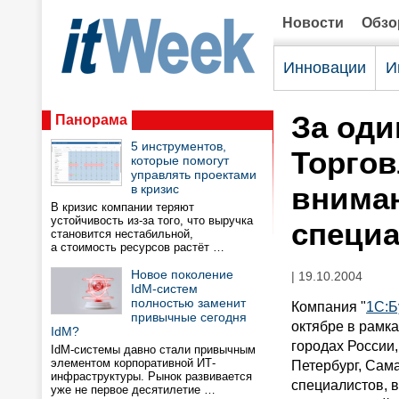
Новости
Обз
Инновации
И
За оди
Панорама
5 инструментов,
Торгов
которые помогут
управлять проектами
вниман
в кризис
В кризис компании теряют
устойчивость из-за того, что выручка
специ
становится нестабильной,
а стоимость ресурсов растёт …
Новое поколение
| 19.10.2004
IdM-систем
полностью заменит
Компания "
1С:Б
привычные сегодня
октябре в рамк
IdM?
городах России
IdM-системы давно стали привычным
элементом корпоративной ИТ-
Петербург, Сама
инфраструктуры. Рынок развивается
специалистов, в
уже не первое десятилетие …