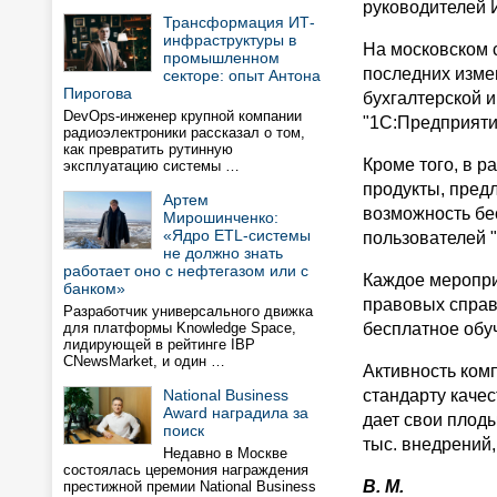
руководителей 
Трансформация ИТ-
инфраструктуры в
На московском 
промышленном
последних изме
секторе: опыт Антона
Пирогова
бухгалтерской и
DevOps-инженер крупной компании
"1С:Предприятие
радиоэлектроники рассказал о том,
как превратить рутинную
Кроме того, в 
эксплуатацию системы …
продукты, пред
Артем
возможность бе
Мирошинченко:
«Ядро ETL-системы
пользователей 
не должно знать
работает оно с нефтегазом или с
Каждое меропри
банком»
правовых справо
Разработчик универсального движка
для платформы Knowledge Space,
бесплатное обуч
лидирующей в рейтинге IBP
CNewsMarket, и один …
Активность ком
National Business
стандарту каче
Award наградила за
дает свои плоды
поиск
тыс. внедрений
Недавно в Москве
состоялась церемония награждения
В. М.
престижной премии National Business