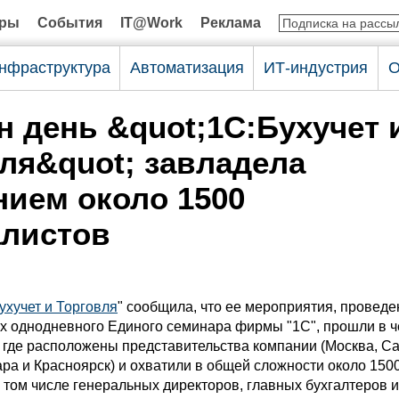
оры
События
IT@Work
Реклама
нфраструктура
Автоматизация
ИТ-индустрия
О
н день &quot;1С:Бухучет 
ля&quot; завладела
ием около 1500
алистов
ухучет и Торговля
" сообщила, что ее мероприятия, провед
ах однодневного Единого семинара фирмы "1С", прошли в 
, где расположены представительства компании (Москва, Са
ра и Красноярск) и охватили в общей сложности около 150
 том числе генеральных директоров, главных бухгалтеров и