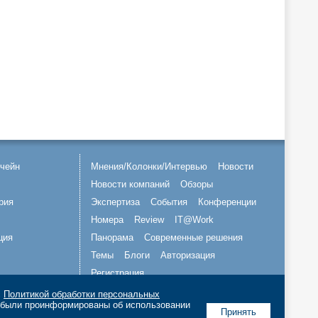
чейн
Мнения/Колонки/Интервью
Новости
Новости компаний
Обзоры
рия
Экспертиза
События
Конференции
Номера
Review
IT@Work
ция
Панорама
Современные решения
Темы
Блоги
Авторизация
Регистрация
с
Политикой обработки персональных
Подписывайтесь на нас
о были проинформированы об использовании
Принять