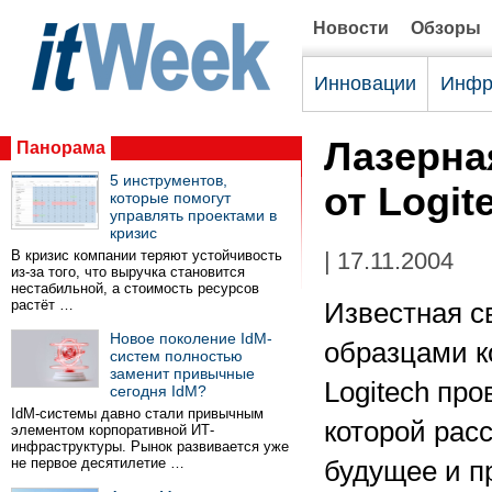
Новости
Обзоры
Инновации
Инфр
Лазерна
Панорама
5 инструментов,
от Logit
которые помогут
управлять проектами в
кризис
В кризис компании теряют устойчивость
| 17.11.2004
из-за того, что выручка становится
нестабильной, а стоимость ресурсов
растёт …
Известная с
Новое поколение IdM-
образцами 
систем полностью
заменит привычные
Logitech пр
сегодня IdM?
IdM-системы давно стали привычным
которой расс
элементом корпоративной ИТ-
инфраструктуры. Рынок развивается уже
не первое десятилетие …
будущее и п