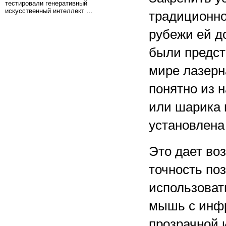
тестировали генеративный
искусственный интеллект …
традиционно
рубежи ей д
были предст
мире лазер
понятно из 
или шарика 
установлена
Это дает во
точность по
использоват
мышь с инфр
прозрачной 