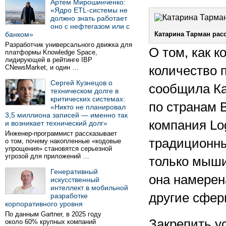
Артем Мирошинченко:
«Ядро ETL-системы не
должно знать работает
оно с нефтегазом или с
банком»
Катарина Тарман рас
Разработчик универсального движка для
О том, как к
платформы Knowledge Space,
лидирующей в рейтинге IBP
CNewsMarket, и один …
количество 
Сергей Кузнецов о
сообщила Ка
техническом долге в
критических системах:
по странам 
«Никто не планировал
3,5 миллиона записей — именно так
компания Lo
и возникает технический долг»
Инженер-программист рассказывает
традиционны
о том, почему накопленные «кодовые
упрощения» становятся серьезной
угрозой для приложений …
только мыши
Генеративный
она намерен
искусственный
интеллект в мобильной
другие сфер
разработке
корпоративного уровня
По данным Gartner, в 2025 году
Закрепить у
около 60% крупных компаний