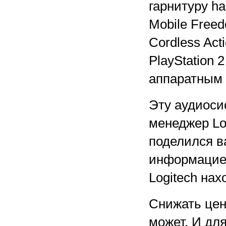
гарнитуру h
Mobile Free
Cordless Act
PlayStation
аппаратным 
Эту аудиоси
менеджер Lo
поделился в
информацией
Logitech на
Снижать цен
может. И дл