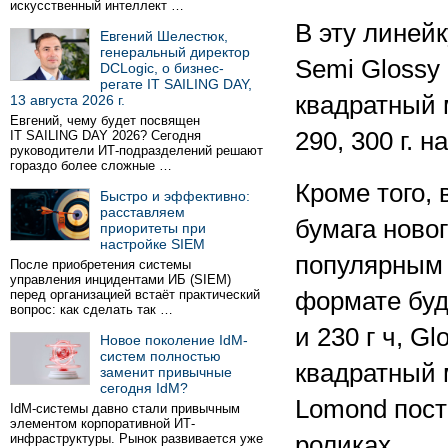
искусственный интеллект …
В эту линейк
Евгений Шелестюк,
генеральный директор
Semi Glossy 
DCLogic, о бизнес-
регате IT SAILING DAY,
квадратный м
13 августа 2026 г.
Евгений, чему будет посвящен
290, 300 г. 
IT SAILING DAY 2026? Сегодня
руководители ИТ-подразделений решают
гораздо более сложные …
Кроме того,
Быстро и эффективно:
расставляем
бумага ново
приоритеты при
настройке SIEM
популярным 
После приобретения системы
управления инцидентами ИБ (SIEM)
перед организацией встаёт практический
формате буд
вопрос: как сделать так …
и 230 г ч, Gl
Новое поколение IdM-
систем полностью
квадратный 
заменит привычные
сегодня IdM?
Lomond пост
IdM-системы давно стали привычным
элементом корпоративной ИТ-
инфраструктуры. Рынок развивается уже
роликах.