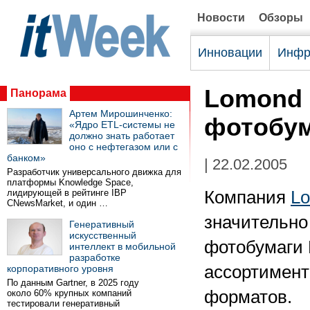
Новости
Обзоры
Инновации
Инфр
Lomond 
Панорама
Артем Мирошинченко:
фотобу
«Ядро ETL-системы не
должно знать работает
оно с нефтегазом или с
банком»
| 22.02.2005
Разработчик универсального движка для
платформы Knowledge Space,
лидирующей в рейтинге IBP
Компания
L
CNewsMarket, и один …
значительно
Генеративный
искусственный
фотобумаги 
интеллект в мобильной
разработке
ассортимент
корпоративного уровня
По данным Gartner, в 2025 году
форматов.
около 60% крупных компаний
тестировали генеративный