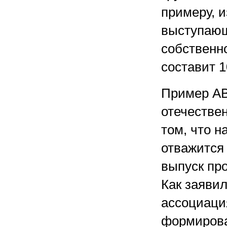
примеру, 
выступающ
собственн
составит 10
Пример AB
отечестве
том, что н
отважится
выпуск про
Как заяви
ассоциаци
формирова