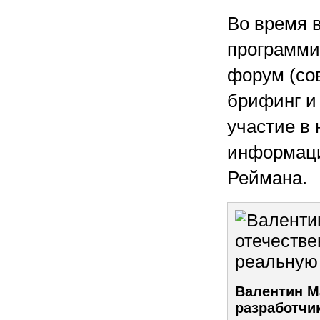
Во время 
программи
форум (со
брифинг и
участие в 
информаци
Реймана.
Валентин М
разработчик