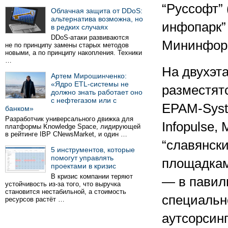
“Руссофт” 
Облачная защита от DDoS:
альтернатива возможна, но
инфопарк”
в редких случаях
DDoS-атаки развиваются
Мининфор
не по принципу замены старых методов
новыми, а по принципу накопления. Техники
…
На двухэт
Артем Мирошинченко:
«Ядро ETL-системы не
разместятс
должно знать работает оно
с нефтегазом или с
EPAM-Syste
банком»
Разработчик универсального движка для
Infopulse,
платформы Knowledge Space, лидирующей
в рейтинге IBP CNewsMarket, и один …
“славянски
5 инструментов, которые
помогут управлять
площадкам
проектами в кризис
В кризис компании теряют
— в павил
устойчивость из-за того, что выручка
становится нестабильной, а стоимость
специальн
ресурсов растёт …
аутсорсинг