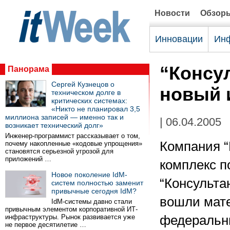
Новости
Обзор
Инновации
Инф
“Консу
Панорама
Сергей Кузнецов о
новый 
техническом долге в
критических системах:
«Никто не планировал 3,5
миллиона записей — именно так и
| 06.04.2005
возникает технический долг»
Инженер-программист рассказывает о том,
Компания “
почему накопленные «кодовые упрощения»
становятся серьезной угрозой для
приложений …
комплекс п
Новое поколение IdM-
“Консульта
систем полностью заменит
привычные сегодня IdM?
вошли мате
IdM-системы давно стали
привычным элементом корпоративной ИТ-
инфраструктуры. Рынок развивается уже
федеральны
не первое десятилетие …