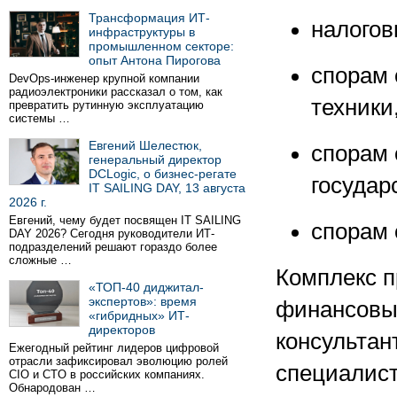
Трансформация ИТ-
налогов
инфраструктуры в
промышленном секторе:
опыт Антона Пирогова
спорам 
DevOps-инженер крупной компании
радиоэлектроники рассказал о том, как
техники
превратить рутинную эксплуатацию
системы …
Евгений Шелестюк,
спорам 
генеральный директор
DCLogic, о бизнес-регате
госуда
IT SAILING DAY, 13 августа
2026 г.
Евгений, чему будет посвящен IT SAILING
спорам 
DAY 2026? Сегодня руководители ИТ-
подразделений решают гораздо более
сложные …
Комплекс п
«ТОП-40 диджитал-
экспертов»: время
финансовых
«гибридных» ИТ-
директоров
консультан
Ежегодный рейтинг лидеров цифровой
отрасли зафиксировал эволюцию ролей
специалист
CIO и CTO в российских компаниях.
Обнародован …