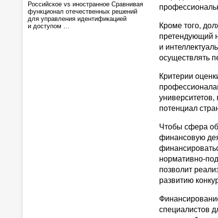
Российское vs иностранное Сравнивая
профессиональ
функционал отечественных решений
для управления идентификацией
Кроме того, дол
и доступом …
претендующий н
и интеллектуал
осуществлять п
Критерии оценк
профессионалам
университетов,
потенциал стра
Чтобы сфера об
финансовую дея
финансироваться
нормативно-под
позволит реализ
развитию конку
Финансирование
специалистов д