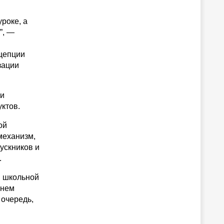
роке, а
”, —
нцепции
зации
 и
ктов.
ой
механизм,
ускников и
.
м школьной
внем
 очередь,