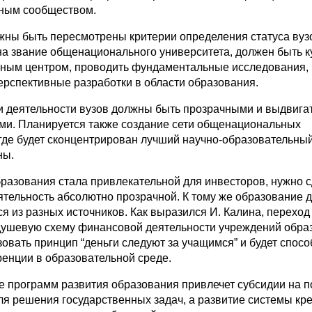
ным сообществом.
жны быть пересмотрены критерии определения статуса вузо
а звание общенационального университета, должен быть 
ьным центром, проводить фундаментальные исследования,
ерспективные разработки в области образования.
и деятельности вузов должны быть прозрачными и выдвига
и. Планируется также создание сети общенациональных
 где будет сконцентрирован лучший научно-образовательны
ны.
разования стала привлекательной для инвесторов, нужно с
тельность абсолютно прозрачной. К тому же образование 
 из разных источников. Как выразился И. Калина, переход
ушевую схему финансовой деятельности учреждений обра
овать принцип “деньги следуют за учащимся” и будет спосо
ренции в образовательной среде.
 программ развития образования привлечет субсидии на п
ля решения государственных задач, а развитие системы кр