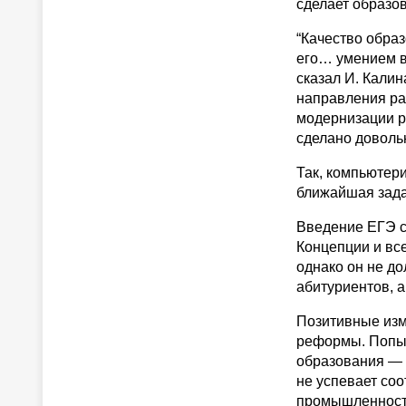
сделает образо
“Качество образ
его… умением в
сказал И. Калин
направления ра
модернизации р
сделано доволь
Так, компьютер
ближайшая зада
Введение ЕГЭ с
Концепции и вс
однако он не д
абитуриентов, 
Позитивные изм
реформы. Попы
образования — 
не успевает со
промышленности