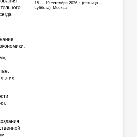
зования
18 — 19 сентября 2026 г. (пятница —
ательного
суббота), Москва
сегда
ржание
экономики.
му,
тве.
х этих
ости
ия,
создания
ственной
им