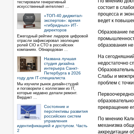
По мнению докл
тестировали генеративный
искусственный интеллект …
состоит в слаб
процесса и эко
«ТОП-40 диджитал-
экспертов»: время
ведет к повыше
«гибридных» ИТ-
директоров
Образование пе
Ежегодный рейтинг лидеров цифровой
промышленности
отрасли зафиксировал эволюцию
образования не
ролей CIO и CTO в российских
компаниях. Обнародован …
На сегодняшний
Названа лучшая
недостаточно с
студия дизайна
интерьера Санкт-
Образовательны
Петербурга в 2026
Слабы и межпре
году для IT-специалиста
проблем с точки
Мы изучили рынок дизайн-студий
и поговорили с коллегами из IT,
которые недавно делали ремонт.
Первоочередной
Вердикт …
образовательно
Состояние и
превращение ег
перспективы развития
российских систем
По мнению Кали
управления
механизма обще
идентификацией и доступом. Часть
2
аккредитации о