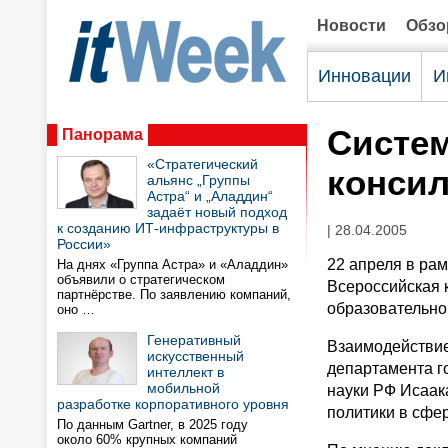
Новости
Обз
Инновации
И
Систем
Панорама
«Стратегический
конси
альянс „Группы
Астра“ и „Аладдин“
задаёт новый подход
к созданию ИТ-инфраструктуры в
| 28.04.2005
России»
22 апреля в рам
На днях «Группа Астра» и «Аладдин»
объявили о стратегическом
Всероссийская 
партнёрстве. По заявлению компаний,
образовательно
оно …
Генеративный
Взаимодействие
искусственный
департамента г
интеллект в
мобильной
науки РФ Исаак
разработке корпоративного уровня
политики в сфе
По данным Gartner, в 2025 году
около 60% крупных компаний