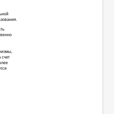
ьной
зования.
ать
твенно
низмы,
 счет
олее
ется