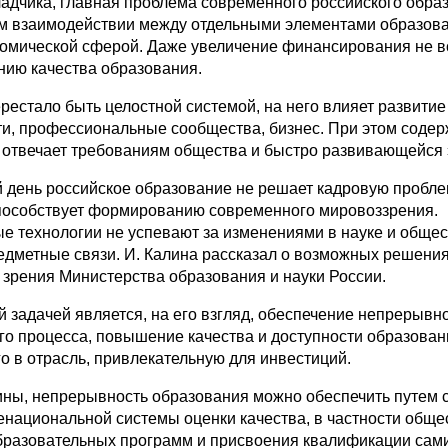
адчика, главная проблема современного российского обра
ом взаимодействии между отдельными элементами образов
номической сферой. Даже увеличение финансирования не в
нию качества образования.
рестало быть целостной системой, на него влияет развитие
, профессиональные сообщества, бизнес. При этом соде
 отвечает требованиям общества и быстро развивающейся 
 день российское образование не решает кадровую пробле
пособствует формированию современного мировоззрения.
е технологии не успевают за изменениями в науке и общес
дметные связи. И. Калина рассказал о возможных решения
 зрения Министерства образования и науки России.
 задачей является, на его взгляд, обеспечение непрерывн
го процесса, повышение качества и доступности образован
о в отрасль, привлекательную для инвестиций.
ны, непрерывность образования можно обеспечить путем 
национальной системы оценки качества, в частности обще
бразовательных программ и присвоения квалификации сам