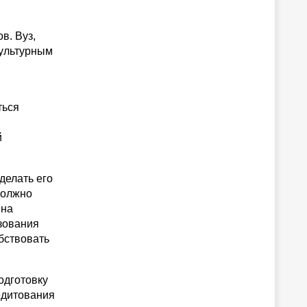
в. Вуз,
культурным
ться
й
делать его
должно
 на
зования
бствовать
одготовку
едитования