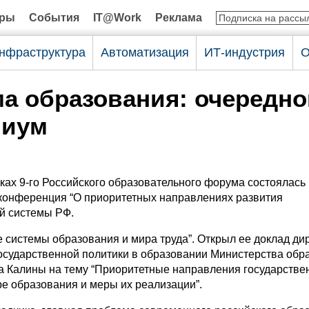
оры
События
IT@Work
Реклама
нфраструктура
Автоматизация
ИТ-индустрия
О
а образования: очередно
лиум
ках 9-го Российского образовательного форума состоялась
конференция “О приоритетных направлениях развития
й системы РФ.
 системы образования и мира труда”. Открыл ее доклад ди
осударственной политики в образовании Министерства обр
а Калины на тему “Приоритетные направления государстве
ре образования и меры их реализации”.