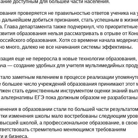
вание доступным для большей части населения.
ования проверяется не правильностью ответов ученика на у
 дальнейшем добиться признания, стать успешным в жизни
а. Глава департамента также подчеркнул, что приоритетные
звития образования нельзя рассматривать в отрыве от Ко
оссийского образования. Хотя со времени начала модерни
но много, далеко не все начинания системы эффективны.
изация еще не переросла в новые технологии образования,
ча — создание удобных для учителя мультимедийных проду
тало заметным явлением в процессе реализации упомянут
е большее число учреждений образования принимают этот 
олжен стать единственным инструментом оценки знаний вып
а альтернативы ЕГЭ пока должным образом не разработаны
енения в образовании стали по большей части результато
тки изменения школы мало востребованы следующим уро
высшей школой, а профессиональное образование, в свою
ответствовать стремительно меняющимся требованиям
 и бизнеса.