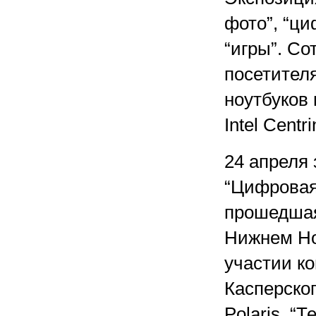
фото”, “ци
“игры”. С
посетител
ноутбуков 
Intel Cent
24 апреля
“Цифровая 
прошедшая
Нижнем Но
участии к
Касперског
Polaris, “