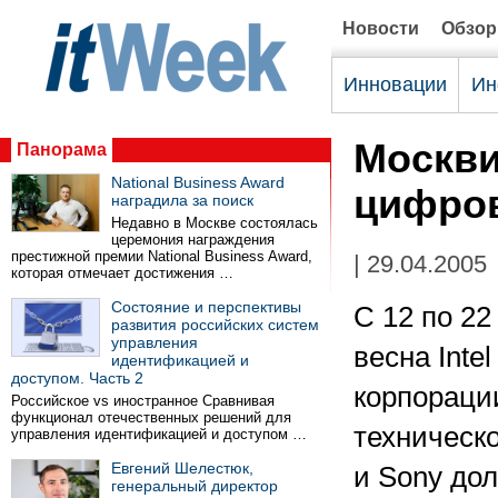
Новости
Обзо
Инновации
Ин
Москви
Панорама
National Business Award
цифро
наградила за поиск
Недавно в Москве состоялась
церемония награждения
престижной премии National Business Award,
| 29.04.2005
которая отмечает достижения …
Состояние и перспективы
С 12 по 2
развития российских систем
управления
весна Inte
идентификацией и
доступом. Часть 2
корпорации
Российское vs иностранное Сравнивая
функционал отечественных решений для
техническо
управления идентификацией и доступом …
Евгений Шелестюк,
и Sony дол
генеральный директор