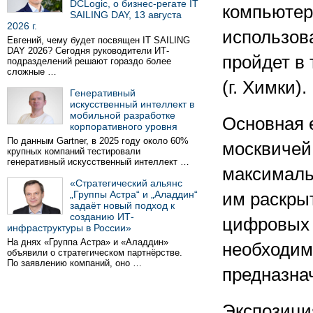
DCLogic, о бизнес-регате IT
компьютер
SAILING DAY, 13 августа
2026 г.
использова
Евгений, чему будет посвящен IT SAILING
DAY 2026? Сегодня руководители ИТ-
пройдет в 
подразделений решают гораздо более
сложные …
(г. Химки).
Генеративный
искусственный интеллект в
мобильной разработке
Основная 
корпоративного уровня
По данным Gartner, в 2025 году около 60%
москвичей
крупных компаний тестировали
генеративный искусственный интеллект …
максималь
«Стратегический альянс
„Группы Астра“ и „Аладдин“
им раскры
задаёт новый подход к
созданию ИТ-
цифровых 
инфраструктуры в России»
На днях «Группа Астра» и «Аладдин»
необходим
объявили о стратегическом партнёрстве.
По заявлению компаний, оно …
предназна
Экспозици