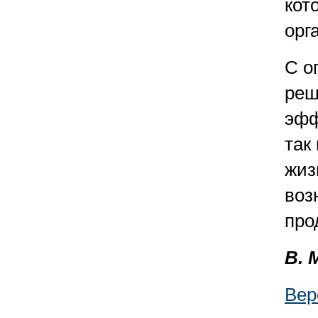
кот
орг
С о
реш
эфф
так
жиз
воз
про
В. 
Вер