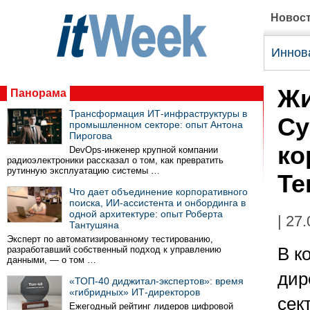
Новос
Иннов
Жи
Панорама
Трансформация ИТ-инфраструктуры в
Су
промышленном секторе: опыт Антона
Пирогова
ко
DevOps-инженер крупной компании
радиоэлектроники рассказал о том, как превратить
рутинную эксплуатацию системы …
Те
Что дает объединение корпоративного
поиска, ИИ-ассистента и онбординга в
одной архитектуре: опыт Роберта
| 27
Тантушяна
Эксперт по автоматизированному тестированию,
разработавший собственный подход к управлению
В к
данными, — о том …
дир
«ТОП-40 диджитал-экспертов»: время
«гибридных» ИТ-директоров
сек
Ежегодный рейтинг лидеров цифровой