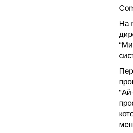
Com
На 
дир
“Ми
сис
Пер
про
“Ай
про
кот
мен