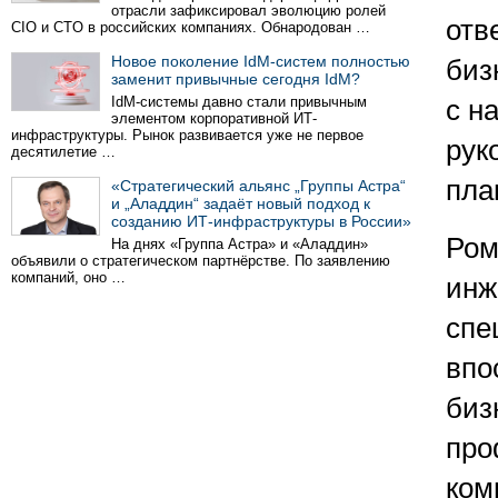
отрасли зафиксировал эволюцию ролей
отв
CIO и CTO в российских компаниях. Обнародован …
Новое поколение IdM-систем полностью
биз
заменит привычные сегодня IdM?
IdM-системы давно стали привычным
с н
элементом корпоративной ИТ-
инфраструктуры. Рынок развивается уже не первое
рук
десятилетие …
пла
«Стратегический альянс „Группы Астра“
и „Аладдин“ задаёт новый подход к
созданию ИТ-инфраструктуры в России»
Ром
На днях «Группа Астра» и «Аладдин»
объявили о стратегическом партнёрстве. По заявлению
компаний, оно …
инж
спе
впо
биз
про
ком