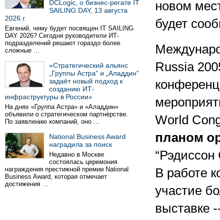
DCLogic, о бизнес-регате IT
новом мес
SAILING DAY, 13 августа
2026 г.
будет соо
Евгений, чему будет посвящен IT SAILING
DAY 2026? Сегодня руководители ИТ-
подразделений решают гораздо более
Междунаро
сложные …
Russia 200
«Стратегический альянс
„Группы Астра“ и „Аладдин“
задаёт новый подход к
конференц
созданию ИТ-
инфраструктуры в России»
мероприят
На днях «Группа Астра» и «Аладдин»
объявили о стратегическом партнёрстве.
World Con
По заявлению компаний, оно …
планом ор
National Business Award
наградила за поиск
“Рэдиссон 
Недавно в Москве
состоялась церемония
награждения престижной премии National
В работе к
Business Award, которая отмечает
достижения …
участие бо
выставке -