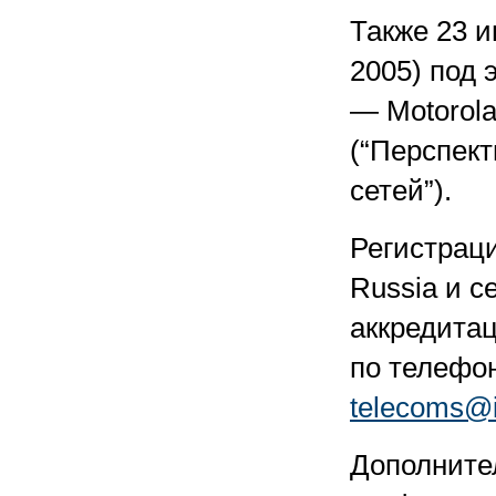
Также 23 
2005) под 
— Motorola 
(“Перспек
сетей”).
Регистрац
Russia и с
аккредита
по телефон
telecoms@i
Дополните