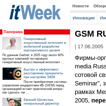
Новости
Обзо
Инновации
Ин
GSM RU
Панорама
Генеративный
искусственный интеллект в
| 17.06.2005
мобильной разработке
корпоративного уровня
По данным Gartner, в 2025 году около 60%
Фирмы-орга
крупных компаний тестировали
генеративный искусственный интеллект …
media Russ
Быстро и эффективно:
расставляем приоритеты
сотовой св
при настройке SIEM
После приобретения системы
Seminar”, 
управления инцидентами ИБ (SIEM) перед
организацией встаёт практический вопрос:
рамках Ме
как сделать так …
2005,
пере
Евгений Шелестюк,
генеральный директор