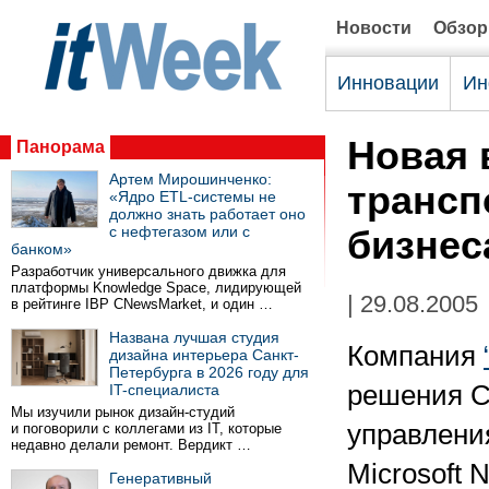
Новости
Обзо
Инновации
Ин
Новая 
Панорама
Артем Мирошинченко:
трансп
«Ядро ETL-системы не
должно знать работает оно
с нефтегазом или с
бизнес
банком»
Разработчик универсального движка для
платформы Knowledge Space, лидирующей
| 29.08.2005
в рейтинге IBP CNewsMarket, и один …
Названа лучшая студия
Компания
дизайна интерьера Санкт-
Петербурга в 2026 году для
решения Ca
IT-специалиста
Мы изучили рынок дизайн-студий
управлени
и поговорили с коллегами из IT, которые
недавно делали ремонт. Вердикт …
Microsoft 
Генеративный