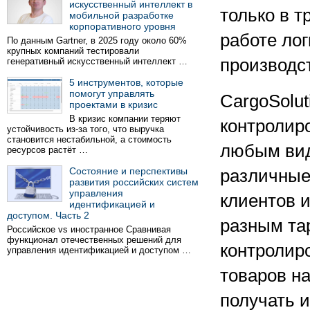
искусственный интеллект в
только в т
мобильной разработке
корпоративного уровня
работе лог
По данным Gartner, в 2025 году около 60%
крупных компаний тестировали
производс
генеративный искусственный интеллект …
5 инструментов, которые
помогут управлять
CargoSolut
проектами в кризис
В кризис компании теряют
контролир
устойчивость из-за того, что выручка
становится нестабильной, а стоимость
любым вид
ресурсов растёт …
Состояние и перспективы
различные
развития российских систем
управления
клиентов и
идентификацией и
доступом. Часть 2
разным та
Российское vs иностранное Сравнивая
функционал отечественных решений для
контролиро
управления идентификацией и доступом …
товаров на
получать 