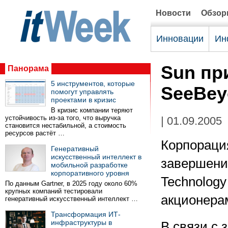
Новости
Обзо
Инновации
Ин
Sun пр
Панорама
5 инструментов, которые
SeeBey
помогут управлять
проектами в кризис
В кризис компании теряют
устойчивость из-за того, что выручка
| 01.09.2005
становится нестабильной, а стоимость
ресурсов растёт …
Корпорац
Генеративный
искусственный интеллект в
завершени
мобильной разработке
корпоративного уровня
Technology
По данным Gartner, в 2025 году около 60%
крупных компаний тестировали
акционера
генеративный искусственный интеллект …
Трансформация ИТ-
инфраструктуры в
В связи с