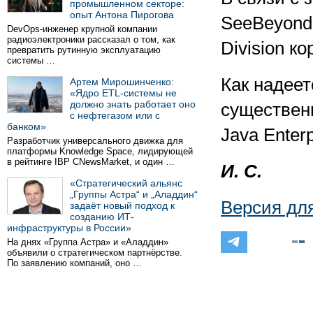
промышленном секторе:
опыт Антона Пирогова
SeeBeyond 
DevOps-инженер крупной компании
радиоэлектроники рассказал о том, как
Division к
превратить рутинную эксплуатацию
системы …
Как надеет
Артем Мирошинченко:
«Ядро ETL-системы не
должно знать работает оно
существен
с нефтегазом или с
банком»
Java Enter
Разработчик универсального движка для
платформы Knowledge Space, лидирующей
в рейтинге IBP CNewsMarket, и один …
И. С.
«Стратегический альянс
„Группы Астра“ и „Аладдин“
Версия дл
задаёт новый подход к
созданию ИТ-
инфраструктуры в России»
На днях «Группа Астра» и «Аладдин»
объявили о стратегическом партнёрстве.
По заявлению компаний, оно …