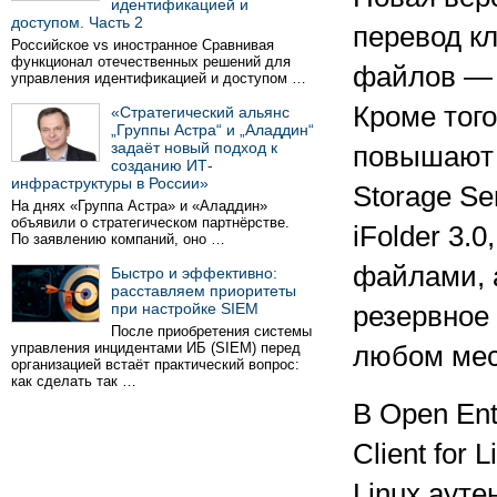
идентификацией и
доступом. Часть 2
перевод к
Российское vs иностранное Сравнивая
функционал отечественных решений для
файлов — 
управления идентификацией и доступом …
Кроме тог
«Стратегический альянс
„Группы Астра“ и „Аладдин“
задаёт новый подход к
повышают 
созданию ИТ-
инфраструктуры в России»
Storage Se
На днях «Группа Астра» и «Аладдин»
объявили о стратегическом партнёрстве.
iFolder 3.
По заявлению компаний, оно …
файлами, 
Быстро и эффективно:
расставляем приоритеты
при настройке SIEM
резервное
После приобретения системы
управления инцидентами ИБ (SIEM) перед
любом мес
организацией встаёт практический вопрос:
как сделать так …
В Open Ent
Client for
Linux ауте