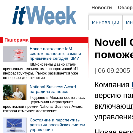
Новости
Обзо
Инновации
Ин
Novell 
Панорама
Новое поколение IdM-
поможе
систем полностью заменит
привычные сегодня IdM?
IdM-системы давно стали
привычным элементом корпоративной ИТ-
| 06.09.2005
инфраструктуры. Рынок развивается уже
не первое десятилетие …
Компания
National Business Award
наградила за поиск
версию пак
Недавно в Москве состоялась
церемония награждения
включающу
престижной премии National Business Award,
которая отмечает достижения …
управлени
Состояние и перспективы
развития российских систем
управления
Новая вер