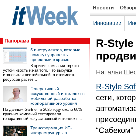
Новости
Обзо
Инновации
Ин
R-Style
Панорама
5 инструментов, которые
продви
помогут управлять
проектами в кризис
В кризис компании теряют
устойчивость из-за того, что выручка
Наталья Ше
становится нестабильной, а стоимость
ресурсов растёт …
R-Style Sof
Генеративный
искусственный интеллект в
сети, кото
мобильной разработке
корпоративного уровня
автоматиза
По данным Gartner, в 2025 году около 60%
крупных компаний тестировали
присоедин
генеративный искусственный интеллект …
Трансформация ИТ-
“Сабеком”
инфраструктуры в