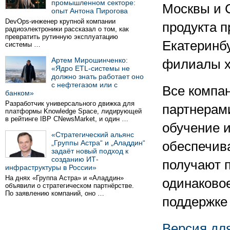
промышленном секторе:
Москвы и 
опыт Антона Пирогова
DevOps-инженер крупной компании
продукта п
радиоэлектроники рассказал о том, как
превратить рутинную эксплуатацию
Екатеринб
системы …
Артем Мирошинченко:
филиалы хо
«Ядро ETL-системы не
должно знать работает оно
с нефтегазом или с
Все компа
банком»
Разработчик универсального движка для
партнерами
платформы Knowledge Space, лидирующей
в рейтинге IBP CNewsMarket, и один …
обучение 
«Стратегический альянс
„Группы Астра“ и „Аладдин“
обеспечив
задаёт новый подход к
созданию ИТ-
получают п
инфраструктуры в России»
На днях «Группа Астра» и «Аладдин»
одинаковое
объявили о стратегическом партнёрстве.
По заявлению компаний, оно …
поддержке 
Версия дл