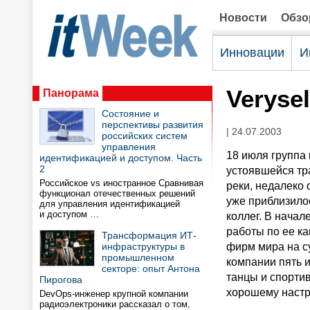
Новости
Обз
Инновации
И
Verysel
Панорама
Состояние и
перспективы развития
| 24.07.2003
российских систем
управления
18 июля группа
идентификацией и доступом. Часть
2
устоявшейся тр
Российское vs иностранное Сравнивая
реки, недалеко 
функционал отечественных решений
уже приблизилос
для управления идентификацией
и доступом …
коллег. В начал
работы по ее к
Трансформация ИТ-
инфраструктуры в
фирм мира на су
промышленном
компании пять 
секторе: опыт Антона
танцы и спорти
Пирогова
хорошему наст
DevOps-инженер крупной компании
радиоэлектроники рассказал о том,