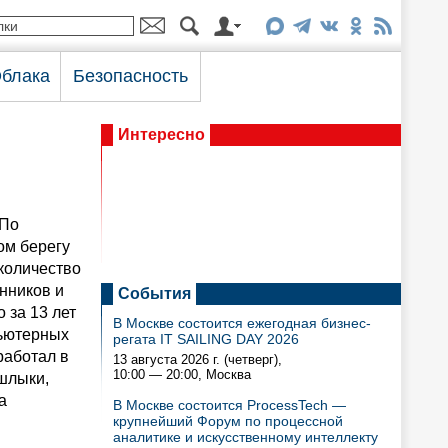
блака
Безопасность
Интересно
 По
ом берегу
 количество
енников и
События
 за 13 лет
В Москве состоится ежегодная бизнес-
пьютерных
регата IT SAILING DAY 2026
работал в
13 августа 2026 г. (четверг),
10:00 — 20:00
, Москва
ашлыки,
а
В Москве состоится ProcessTech —
крупнейший Форум по процессной
аналитике и искусственному интеллекту