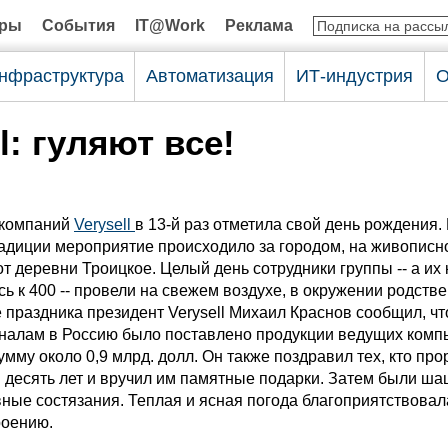
оры
События
IT@Work
Реклама
нфраструктура
Автоматизация
ИТ-индустрия
О
l: гуляют все!
 компаний
Verysell
в 13-й раз отметила свой день рождения.
адиции мероприятие происходило за городом, на живописн
от деревни Троицкое. Целый день сотрудники группы -- а их
ь к 400 -- провели на свежем воздухе, в окружении родств
е праздника президент Verysell Михаил Краснов сообщил, что
аналам в Россию было поставлено продукции ведущих ком
мму около 0,9 млрд. долл. Он также поздравил тех, кто про
и десять лет и вручил им памятные подарки. Затем были ш
вные состязания. Теплая и ясная погода благоприятствовал
роению.