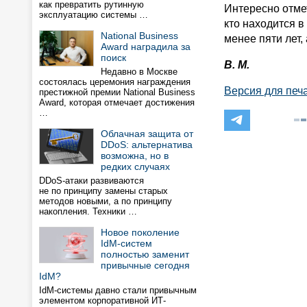
как превратить рутинную
Интересно отмет
эксплуатацию системы …
кто находится в
National Business
менее пяти лет
Award наградила за
поиск
В. М.
Недавно в Москве
состоялась церемония награждения
Версия для печ
престижной премии National Business
Award, которая отмечает достижения
…
Облачная защита от
DDoS: альтернатива
возможна, но в
редких случаях
DDoS-атаки развиваются
не по принципу замены старых
методов новыми, а по принципу
накопления. Техники …
Новое поколение
IdM-систем
полностью заменит
привычные сегодня
IdM?
IdM-системы давно стали привычным
элементом корпоративной ИТ-