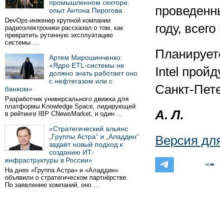
промышленном секторе:
проведенны
опыт Антона Пирогова
DevOps-инженер крупной компании
году, всег
радиоэлектроники рассказал о том, как
превратить рутинную эксплуатацию
системы …
Планирует
Артем Мирошинченко:
«Ядро ETL-системы не
Intel прой
должно знать работает оно
с нефтегазом или с
Санкт-Пете
банком»
Разработчик универсального движка для
платформы Knowledge Space, лидирующей
А. Л.
в рейтинге IBP CNewsMarket, и один …
«Стратегический альянс
„Группы Астра“ и „Аладдин“
Версия дл
задаёт новый подход к
созданию ИТ-
инфраструктуры в России»
На днях «Группа Астра» и «Аладдин»
объявили о стратегическом партнёрстве.
По заявлению компаний, оно …