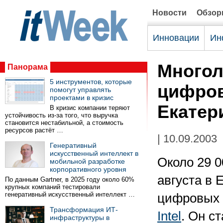
Новости
Обзо
Инновации
Ин
Многол
Панорама
5 инструментов, которые
цифров
помогут управлять
проектами в кризис
Екатер
В кризис компании теряют
устойчивость из-за того, что выручка
становится нестабильной, а стоимость
ресурсов растёт …
| 10.09.2003
Генеративный
искусственный интеллект в
Около 29 
мобильной разработке
корпоративного уровня
августа в 
По данным Gartner, в 2025 году около 60%
крупных компаний тестировали
генеративный искусственный интеллект …
цифровых 
Трансформация ИТ-
Intel
. Он с
инфраструктуры в