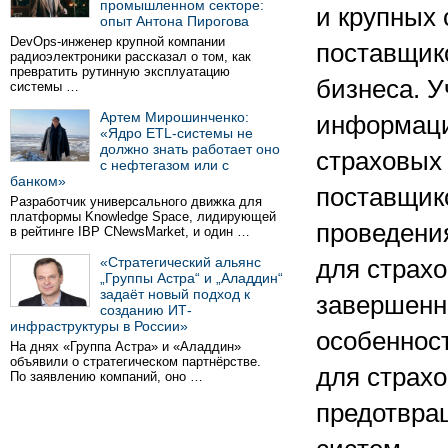
промышленном секторе:
и крупных
опыт Антона Пирогова
DevOps-инженер крупной компании
поставщик
радиоэлектроники рассказал о том, как
превратить рутинную эксплуатацию
бизнеса. 
системы …
Артем Мирошинченко:
информаци
«Ядро ETL-системы не
должно знать работает оно
страховых
с нефтегазом или с
банком»
поставщико
Разработчик универсального движка для
платформы Knowledge Space, лидирующей
проведени
в рейтинге IBP CNewsMarket, и один …
«Стратегический альянс
для страх
„Группы Астра“ и „Аладдин“
задаёт новый подход к
завершенно
созданию ИТ-
инфраструктуры в России»
особеннос
На днях «Группа Астра» и «Аладдин»
объявили о стратегическом партнёрстве.
для страхо
По заявлению компаний, оно …
предотвра