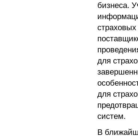
бизнеса. 
информаци
страховых
поставщико
проведени
для страх
завершенно
особеннос
для страхо
предотвра
систем.
В ближайш