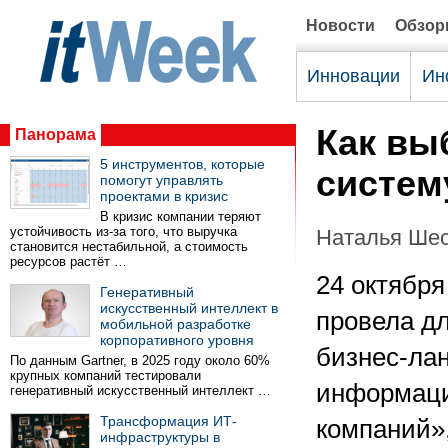
Новости
Обзо
Инновации
Ин
Как вы
Панорама
5 инструментов, которые
систем
помогут управлять
проектами в кризис
В кризис компании теряют
устойчивость из-за того, что выручка
Наталья Ше
становится нестабильной, а стоимость
ресурсов растёт …
24 октября
Генеративный
искусственный интеллект в
провела д
мобильной разработке
корпоративного уровня
бизнес-ла
По данным Gartner, в 2025 году около 60%
крупных компаний тестировали
информаци
генеративный искусственный интеллект …
Трансформация ИТ-
компаний»
инфраструктуры в