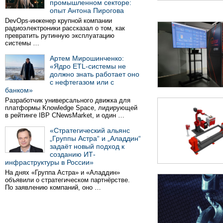
промышленном секторе:
опыт Антона Пирогова
DevOps-инженер крупной компании
радиоэлектроники рассказал о том, как
превратить рутинную эксплуатацию
системы …
Артем Мирошинченко:
«Ядро ETL-системы не
должно знать работает оно
с нефтегазом или с
банком»
Разработчик универсального движка для
платформы Knowledge Space, лидирующей
в рейтинге IBP CNewsMarket, и один …
«Стратегический альянс
„Группы Астра“ и „Аладдин“
задаёт новый подход к
созданию ИТ-
инфраструктуры в России»
На днях «Группа Астра» и «Аладдин»
объявили о стратегическом партнёрстве.
По заявлению компаний, оно …