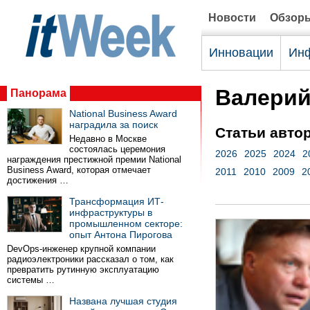
Новости
Обзор
Инновации
Инф
Валерий
Панорама
National Business Award
наградила за поиск
Статьи авто
Недавно в Москве
состоялась церемония
2026
2025
2024
2
награждения престижной премии National
Business Award, которая отмечает
2011
2010
2009
2
достижения …
Трансформация ИТ-
инфраструктуры в
промышленном секторе:
опыт Антона Пирогова
DevOps-инженер крупной компании
радиоэлектроники рассказал о том, как
превратить рутинную эксплуатацию
системы …
Названа лучшая студия