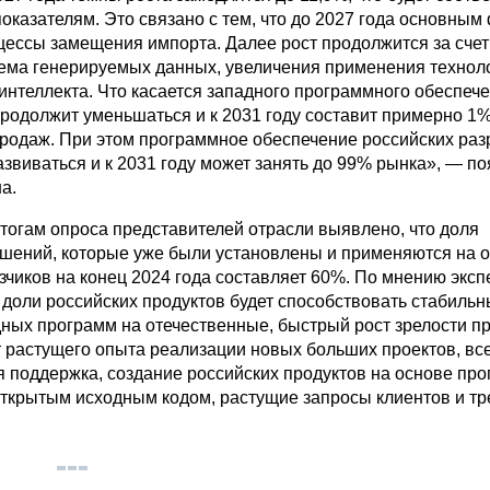
казателям. Это связано с тем, что до 2027 года основным
оцессы замещения импорта. Далее рост продолжится за счет
ема генерируемых данных, увеличения применения технол
интеллекта. Что касается западного программного обеспечен
продолжит уменьшаться и к 2031 году составит примерно 1%
родаж. При этом программное обеспечение российских раз
азвиваться и к 2031 году может занять до 99% рынка», — п
а.
итогам опроса представителей отрасли выявлено, что доля
шений, которые уже были установлены и применяются на о
азчиков на конец 2024 года составляет 60%. По мнению экс
 доли российских продуктов будет способствовать стабильн
дных программ на отечественные, быстрый рост зрелости п
ет растущего опыта реализации новых больших проектов, вс
я поддержка, создание российских продуктов на основе пр
открытым исходным кодом, растущие запросы клиентов и т