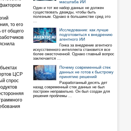
масштаба ИИ
 фактором
Один и тот же набор данных не должен
существовать дважды, чтобы быть
полезным. Однако в большинстве сред это
огий
…
ия, то его
Исследование: как лучше
 от общего
подготовиться к внедрению
работчиков
агентного ИИ
ояснила
Гонка за внедрение агентного
искусственного интеллекта становится все
более ожесточенной. Однако главный вопрос
заключается …
Почему современный стек
бъектах
данных не готов к быстрому
пертов ЦСР
принятию решений
ый спрос
Разработанный десять дет
родуктов
назад современный стек данных не был
построен неправильно. Он был создан для
есторонняя
решения проблемы …
ограммного
ребования