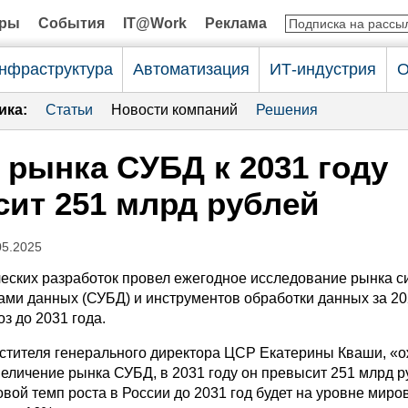
оры
События
IT@Work
Реклама
нфраструктура
Автоматизация
ИТ-индустрия
О
ика:
Статьи
Новости компаний
Решения
рынка СУБД к 2031 году
ит 251 млрд рублей
05.2025
ческих разработок провел ежегодное исследование рынка с
ами данных (СУБД) и инструментов обработки данных за 20
оз до 2031 года.
стителя генерального директора ЦСР Екатерины Кваши, «
величение рынка СУБД, в 2031 году он превысит 251 млрд р
вой темп роста в России до 2031 год будет на уровне миро