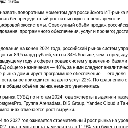
дка 16%».
 назвать поворотным моментом для российского ИТ-рынка в
вав беспрецедентный рост и высокую степень зрелости
цифровой экосистемы. Совокупный объём продаж российск
ования, программного обеспечения, услуг и прочего) достиг
едования на конец 2024 года, российский рынок систем упр
остиг 89,5 млрд рублей, что на 34% больше, чем в предыду
дыдущему году в сфере продаж систем управления базами
БД общего назначения — 48%, за ними следуют аналитиче
ре рынка доминирует программное обеспечение — его доля
, остальное приходится на долю услуг 22%. По сравнению с
уг в общем объёме рынка немного увеличилась.
в рынка СУБД по итогам 2024 года эксперты выделили таки
ostgresPro, Группа Arenadata, DIS Group, Yandex Cloud и Та
омпаниях отмечается рост выручки.
4 по 2027 год ожидается стремительный рост рынка на уров
27 года темпы роста замедлятся до 11,9%, что будет соотв