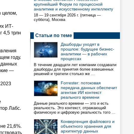
крупнейший Форум по процессной
аналитике и искусственному интеллекту
 целом,
18 — 19 сентября 2026 г. (пятница —
суббота), Москва
их ИТ-
 4,5 трлн
Статьи по теме
Дашборды уходят в
прошлое: будущее бизнес-
авления
аналитики — в рабочих
щем году.
процессах
 данных
В течение двадцати лет компании создавали
дашборды для принятия более взвешенных
ские —
решений и тратили столько же …
Forrester: потоковая
 2023
передача данных обеспечит
агентам ИИ контекст
реального времени
е
Данные реального времени — это и есть
нтор Лабс.
реальность. Это контекст, отражающий
физическую и цифровую реальность того …
Конвергенция файлового и
не 21,6%.
объектного хранения для
архитектур данных
етствовать