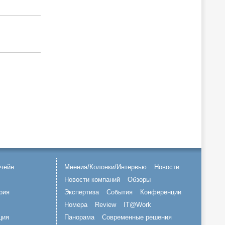
чейн
Мнения/Колонки/Интервью
Новости
Новости компаний
Обзоры
рия
Экспертиза
События
Конференции
Номера
Review
IT@Work
ция
Панорама
Современные решения