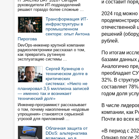
IT SAILING DAY 2026? Сегодня
и составит поря
руководители ИТ-подразделений
решают гораздо более сложные …
2024 год можно
Трансформация ИТ-
продемонстриро
инфраструктуры в
отечественной 
промышленном
секторе: опыт Антона
решений (оборуд
Пирогова
рублей.
DevOps-инженер крупной компании
радиоэлектроники рассказал о том,
По итогам иссл
как превратить рутинную
эксплуатацию системы …
базами данных д
Аналогично пре
Сергей Кузнецов о
преобладает СУ
техническом долге в
критических
32%. В структу
системах: «Никто не
составляет 78%
планировал 3,5 миллиона записей
— именно так и возникает
годом доля усл
технический долг»
Инженер-программист рассказывает
В числе лидеро
о том, почему накопленные «кодовые
компании, как P
упрощения» становятся серьезной
угрозой для приложений …
Почти во всех к
Облачная защита от
«В период с 202
DDoS: альтернатива
Однако после 20
возможна, но в