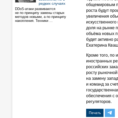
редких случаях
общемировым по
DDoS-атаки развиваются
роста будут пр
не по принципу замены старых
увеличения объ
методов новыми, а по принципу
накопления. Техники …
искусственного 
доля на рынке 
объёма новых п
будет активно р
Екатерина Кваш
Кроме того, по 
иностранных ре
российских зак
росту рыночной
на замену запа
и команд за сч
государственна
обеспечения с 
регуляторов.
Печать