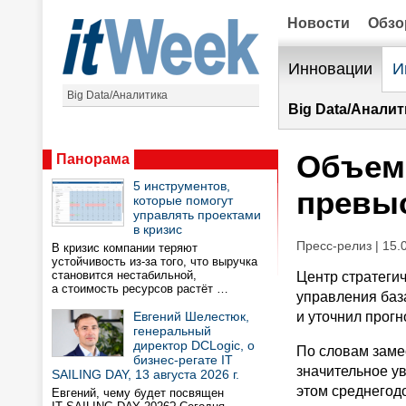
Новости
Обз
Инновации
И
Big Data/Аналитика
Big Data/Аналит
Объем 
Панорама
5 инструментов,
превыс
которые помогут
управлять проектами
в кризис
Пресс-релиз | 15.
В кризис компании теряют
устойчивость из-за того, что выручка
становится нестабильной,
Центр стратеги
а стоимость ресурсов растёт …
управления баз
Евгений Шелестюк,
и уточнил прогн
генеральный
директор DCLogic, о
По словам заме
бизнес-регате IT
значительное у
SAILING DAY, 13 августа 2026 г.
этом среднегодо
Евгений, чему будет посвящен