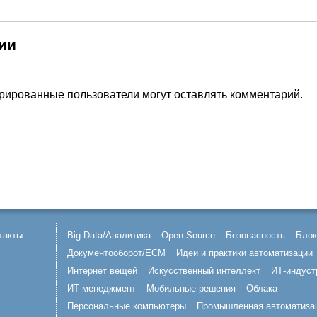
ии
трированные пользователи могут оставлять комментарий.
такты
Big Data/Аналитика
Open Source
Безопасность
Блок
Документооборот/ECM
Идеи и практики автоматизации
Интернет вещей
Искусственный интеллект
ИТ-индуст
ИТ-менеджмент
Мобильные решения
Облака
Персональные компьютеры
Промышленная автоматиза