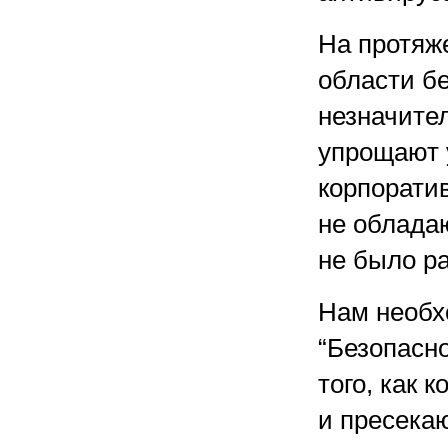
На протяж
области б
незначите
упрощают 
корпорати
не облада
не было р
Нам необх
“Безопасн
того, как
и пресекаю