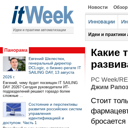
Новости
Обзо
Инновации
Ин
Идеи и практики автоматизации
Идеи и практики
Какие 
Панорама
Евгений Шелестюк,
развива
генеральный директор
DCLogic, о бизнес-регате IT
SAILING DAY, 13 августа
2026 г.
PC Week/RE 
Евгений, чему будет посвящен IT SAILING
Джим Рапо
DAY 2026? Сегодня руководители ИТ-
подразделений решают гораздо более
сложные …
Стоит тол
Состояние и перспективы
развития российских систем
фармацевт
управления
идентификацией и
бросается 
доступом. Часть 1