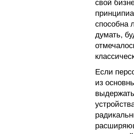
свой бизне
принципиа
способна 
думать, бу
отмечалос
классичес
Если перс
из основн
выдержать
устройства
радикальн
расширяющ