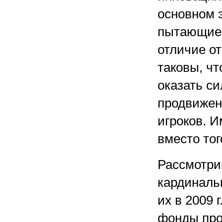
основном 
пытающиес
отличие о
таковы, ч
оказать си
продвижен
игроков. 
вместо тог
Рассмотри
кардиналь
их в 2009 
фонды про