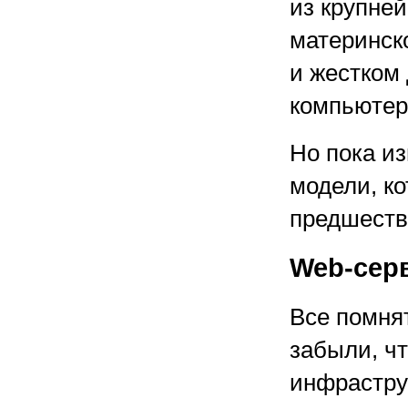
из крупне
материнск
и жестком 
компьютер
Но пока и
модели, к
предшеств
Web-сер
Все помнят
забыли, ч
инфрастру