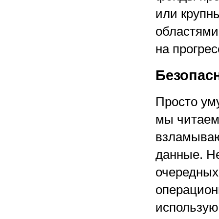
или крупн
областями
на прогрес
Безопас
Просто ум
мы читаем
взламыва
данные. Н
очередных
операционн
использую