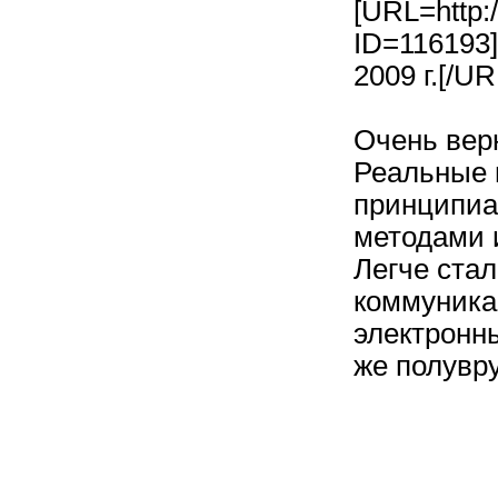
[URL=http:
ID=116193]
2009 г.[/UR
Очень вер
Реальные 
принципиа
методами 
Легче стал
коммуника
электронны
же полувр