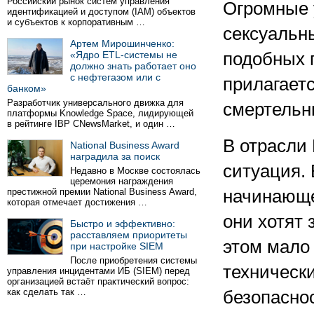
Российский рынок систем управления
Огромные 
идентификацией и доступом (IAM) объектов
и субъектов к корпоративным …
сексуальн
Артем Мирошинченко:
«Ядро ETL-системы не
подобных 
должно знать работает оно
с нефтегазом или с
прилагает
банком»
Разработчик универсального движка для
смертельн
платформы Knowledge Space, лидирующей
в рейтинге IBP CNewsMarket, и один …
В отрасли
National Business Award
наградила за поиск
ситуация. 
Недавно в Москве состоялась
церемония награждения
престижной премии National Business Award,
начинающе
которая отмечает достижения …
они хотят
Быстро и эффективно:
расставляем приоритеты
этом мало
при настройке SIEM
После приобретения системы
техническ
управления инцидентами ИБ (SIEM) перед
организацией встаёт практический вопрос:
как сделать так …
безопасно