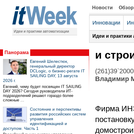
Новости
Обзо
Инновации
Ин
Идеи и практики автоматизации
Идеи и практики
и стро
Панорама
Евгений Шелестюк,
генеральный директор
(261)39`2000
DCLogic, о бизнес-регате IT
SAILING DAY, 13 августа
Владимир 
2026 г.
Евгений, чему будет посвящен IT SAILING
DAY 2026? Сегодня руководители ИТ-
подразделений решают гораздо более
сложные …
Фирма ИНЭ
Состояние и перспективы
развития российских систем
постановку
управления
идентификацией и
доступом. Часть 1
домострои