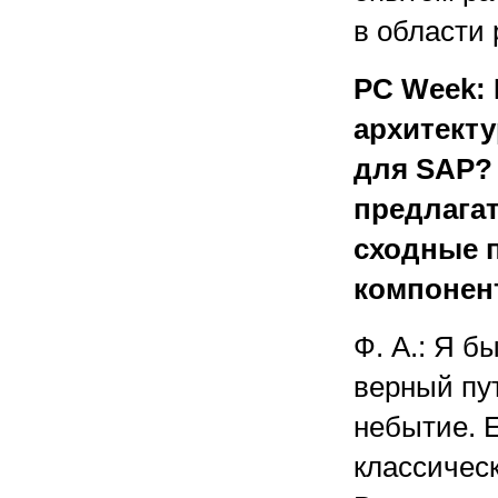
в области
PC Week: 
архитект
для SAP? 
предлагат
сходные 
компонент
Ф. А.: Я б
верный пу
небытие. Е
классичес