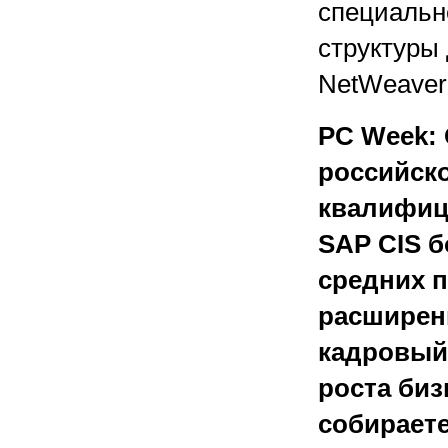
специальн
структуры
NetWeaver
PC Week: 
российск
квалифиц
SAP CIS б
средних 
расширени
кадровый
роста биз
собирает