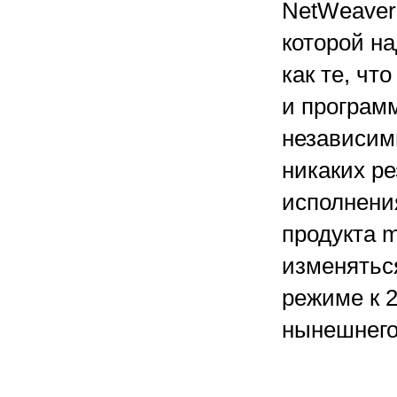
NetWeaver
которой н
как те, чт
и програм
независим
никаких р
исполнения
продукта m
изменятьс
режиме к 2
нынешнего