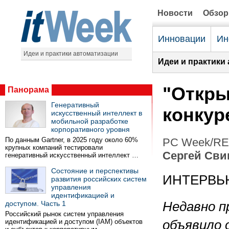
Новости
Обзо
Инновации
Ин
Идеи и практики автоматизации
Идеи и практики
"Откры
Панорама
Генеративный
конкур
искусственный интеллект в
мобильной разработке
корпоративного уровня
По данным Gartner, в 2025 году около 60%
PC Week/RE 
крупных компаний тестировали
Сергей Сви
генеративный искусственный интеллект …
Состояние и перспективы
ИНТЕРВЬ
развития российских систем
управления
идентификацией и
доступом. Часть 1
Недавно п
Российский рынок систем управления
идентификацией и доступом (IAM) объектов
объявило 