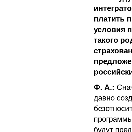
интеграто
платить п
условия 
такого ро
страхован
предложе
российск
Ф. А.:
Снач
давно соз
безотноси
программы
будут пред