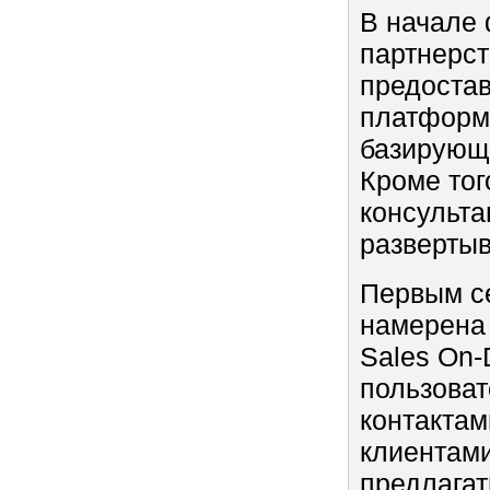
В начале
партнерст
предостав
платформе
базирующе
Кроме тог
консульта
разверты
Первым се
намерена 
Sales On-
пользоват
контактам
клиентами
предлагат