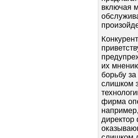
включая м
обслужива
произойде
Конкурент
приветств
предупреж
их мнени
борьбу за
слишком з
технологи
фирма опо
например,
директор 
оказывающ
слишком д