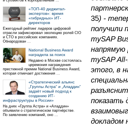
и субъектов к корпоративным …
партнерск
«ТОП-40 диджитал-
экспертов»: время
35
) - теп
«гибридных» ИТ-
директоров
получили 
Ежегодный рейтинг лидеров цифровой
отрасли зафиксировал эволюцию ролей CIO
и CTO в российских компаниях.
mySAP Bus
Обнародован …
напрямую 
National Business Award
наградила за поиск
mySAP All-
Недавно в Москве состоялась
церемония награждения
этого, в 
престижной премии National Business Award,
которая отмечает достижения …
специальн
«Стратегический альянс
„Группы Астра“ и „Аладдин“
разъяснит
задаёт новый подход к
созданию ИТ-
показать 
инфраструктуры в России»
На днях «Группа Астра» и «Аладдин»
взаимовыг
объявили о стратегическом партнёрстве.
По заявлению компаний, оно …
докладом 