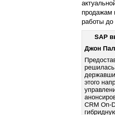
актуально
продажам 
работы до 
SAP в
Джон Пал
Предостав
решилась 
державших
этого нап
управлен
анонсиро
CRM On-De
гибридную