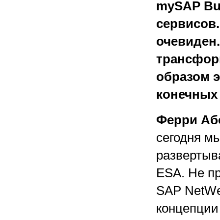
mySAP Bus
сервисов.
очевиден.
трансфор
образом 
конечных
Ферри Аб
сегодня м
развертыв
ESA. Не п
SAP NetWe
концепции