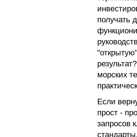
инвестиро
получать д
функциони
руководств
"открытую
результат?
морских т
практичес
Если верну
прост - пр
запросов 
стандарты