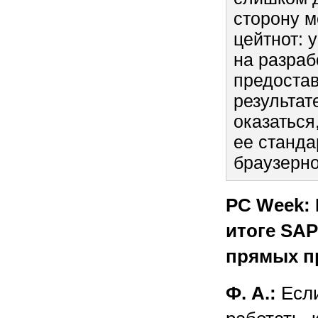
сторону м
цейтнот: 
на разраб
предостав
результат
оказаться
ее станда
браузерно
PC Week: 
итоге SAP
прямых п
Ф. А.:
Если