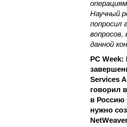
операция
Научный р
попросил 
вопросов,
данной ко
PC Week: 
завершени
Services A
говорил в
в Россию 
нужно со
NetWeave