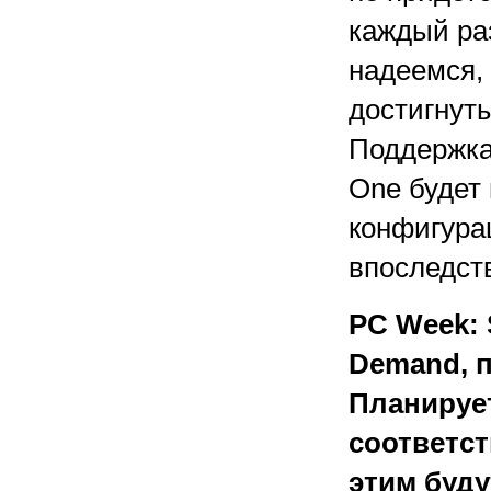
каждый ра
надеемся, 
достигнут
Поддержка
One будет
конфигура
впоследств
PC Week:
Demand, п
Планирует
соответс
этим буду