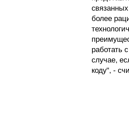
связанных
более рац
технологи
преимущес
работать 
случае, ес
коду", - сч