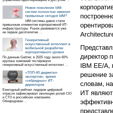
корпорати
Новое поколение IdM-
систем полностью заменит
построенн
привычные сегодня IdM?
IdM-системы давно стали
орентирова
привычным элементом корпоративной ИТ-
инфраструктуры. Рынок развивается уже
не первое десятилетие …
Architectur
Генеративный
искусственный интеллект в
Представл
мобильной разработке
корпоративного уровня
директор 
По данным Gartner, в 2025 году около 60%
крупных компаний тестировали
IBM EE/A, 
генеративный искусственный интеллект …
«ТОП-40 диджитал-
решение за
экспертов»: время
«гибридных» ИТ-
словам, н
директоров
Ежегодный рейтинг лидеров цифровой
ИТ являют
отрасли зафиксировал эволюцию ролей CIO
и CTO в российских компаниях.
эффективн
Обнародован …
представл