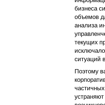
информаци
бизнеса си
объемов д
анализа и
управленче
текущих п
исключало
ситуаций 
Поэтому в
корпоратив
частичных
устраняют