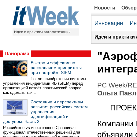
Новости
Обзо
Инновации
Ин
Идеи и практики автоматизации
Идеи и практики
"Аэроф
Панорама
Быстро и эффективно:
интегр
расставляем приоритеты
при настройке SIEM
После приобретения системы
управления инцидентами ИБ (SIEM) перед
PC Week/RE 
организацией встаёт практический вопрос:
Ольга Павл
как сделать так …
Состояние и перспективы
ПРОЕК
развития российских систем
управления
идентификацией и
доступом. Часть 2
Компании 
Российское vs иностранное Сравнивая
функционал отечественных решений для
объявили 
управления идентификацией и доступом …