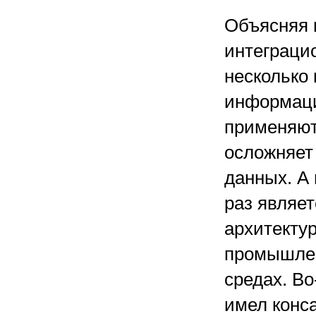
Объясняя 
интеграци
несколько 
информаци
применяют
осложняет
данных. А
раз являе
архитекту
промышлен
средах. Во
имел конс