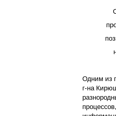
пр
поз
Одним из г
г-на Кирю
разнородн
процессов,