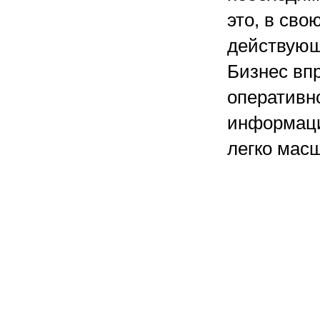
это, в сво
действующ
Бизнес вп
оперативно
информаци
легко мас