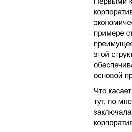
Первыми к
корпорати
экономиче
примере с
преимущес
этой струк
обеспечив
основой п
Что касает
тут, по мн
заключала
корпорати