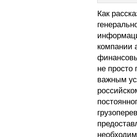
Как расск
генеральн
информаци
компании 
финансовы
не просто
важным ус
российско
постоянно
грузоперев
предостав
необходим