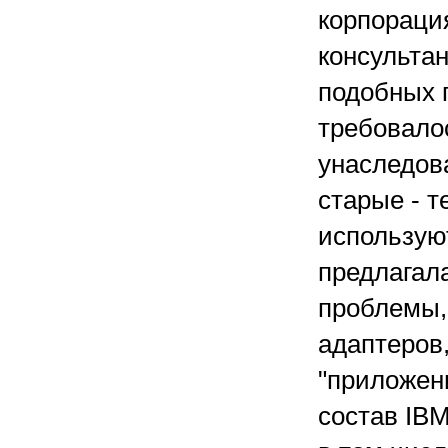
корпорация
консульта
подобных п
требовало
унаследов
старые - т
используют
предлагал
проблемы,
адаптеров
"приложени
состав IBM