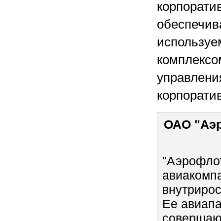
корпорати
обеспечив
используе
комплексо
управлени
корпорати
ОАО "Аэр
"Аэрофлот
авиакомп
внутрирос
Ее авиапа
совершают