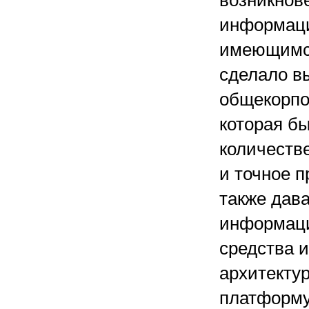
возникнов
информаци
имеющимся
сделало в
общекорпо
которая б
количеств
и точное 
также дав
информаци
средства 
архитекту
платформу