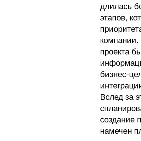
длилась бо
этапов, ко
приоритет
компании.
проекта б
информаци
бизнес-це
интеграци
Вслед за э
спланиров
создание 
намечен п