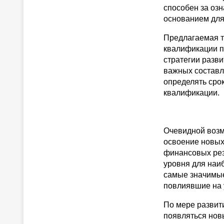
способен за оз
основанием для
Предлагаемая т
квалификации п
стратегии разв
важных составл
определять сро
квалификации.
Очевидной возм
освоение новых
финансовых рез
уровня для наи
самые значимые
повлиявшие на 
По мере развит
появляться нов