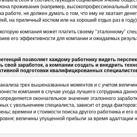
гиона проживания (например, высокопрофессиональный спе
на работе, не должен думать о том, что ему не хватает денег
ей, на приличный костюм или на хороший отдых раз в году)
, которую компания может платить своему "эталонному" спе
ериев его эффективности для компании и ожидаемых резуль
етенций позволяет каждому работнику видеть перспек
ь свой заработок, а компании создать и внедрить тех
тивной подготовки квалифицированных специалисто
 анализа трех вышеназванных моментов и с учетом величин
понести компания в случае ухода лучшего сотрудника данно
 определяется окончательное значение эталонного заработк
ных с увольнением специалиста, зависит от ряда факторов
ены; времени и стоимости поиска другого работника и его 
уровня; величины упущенной прибыли за время адаптации 