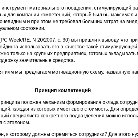
н инструмент материального поощрения, стимулирующий ра
ых для компании компетенций, который был бы максималь
очевидным и при этом не требовал больших затрат на внед
туальном состоянии.
PC Week/RE, N 20/2007, с. 30) мы пришли к выводу, что при
рейдинга использовать его в качестве такой стимулирующей
жно только на крупных предприятиях, готовых вкладывать 
оддержку значительные средства.
ятиям мы предлагаем мотивационную схему, названную на
Принцип компетенций
 принципа положен механизм формирования оклада сотрудн
нций, каждая из которых имеет свою стоимость. Для опред
нций специалиста конкретного подразделения можно исполь
я с эталоном.
он, к которому должны стремиться сотрудники? Для этого н