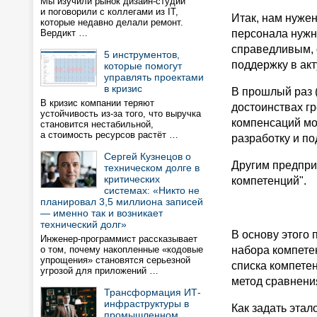
Мы изучили рынок дизайн-студий
и поговорили с коллегами из IT,
Итак, нам нуже
которые недавно делали ремонт.
Вердикт …
персонала нужн
справедливым, 
5 инструментов,
поддержку в ак
которые помогут
управлять проектами
в кризис
В прошлый раз (
В кризис компании теряют
достоинствах г
устойчивость из-за того, что выручка
компенсаций мо
становится нестабильной,
а стоимость ресурсов растёт …
разработку и п
Сергей Кузнецов о
Другим предпри
техническом долге в
критических
компетенций".
системах: «Никто не
планировал 3,5 миллиона записей
— именно так и возникает
технический долг»
В основу этого
Инженер-программист рассказывает
о том, почему накопленные «кодовые
набора компете
упрощения» становятся серьезной
списка компете
угрозой для приложений …
метод сравнени
Трансформация ИТ-
инфраструктуры в
Как задать этал
промышленном