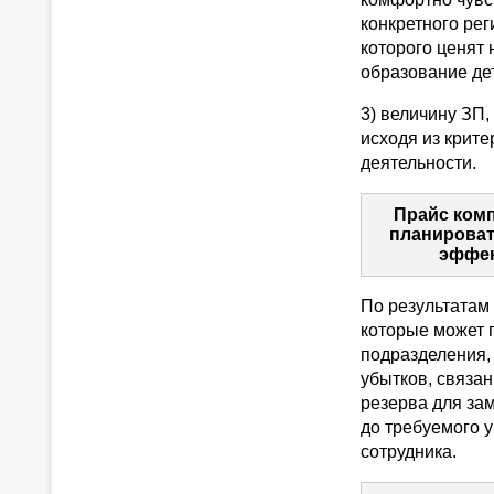
конкретного ре
которого ценят 
образование дет
3) величину ЗП
исходя из крит
деятельности.
Прайс комп
планироват
эффек
По результатам
которые может 
подразделения,
убытков, связан
резерва для зам
до требуемого 
сотрудника.