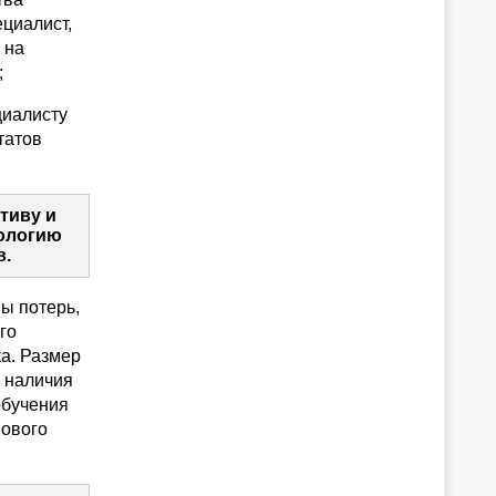
циалист,
 на
;
циалисту
татов
тиву и
нологию
в.
ы потерь,
го
а. Размер
: наличия
обучения
нового