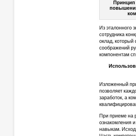
Принцип 
повышения
ком
Из эталонного 
сотрудника кон
оклад, который 
соображений ру
компонентам спи
Использова
Изложенный пр
позволяет кажд
заработок, а ко
квалифицирова
При приеме на 
ознакомления и
навыкам. Исход
Часть компетен