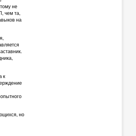
этому не
, чем та,
авыков на
я,
авляется
аставник.
дника,
а к
верждение
 опытного
ющихся, но