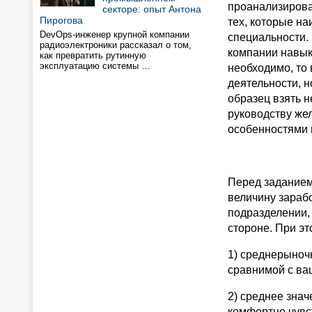
проанализирова
секторе: опыт Антона
Пирогова
тех, которые н
DevOps-инженер крупной компании
специальности.
радиоэлектроники рассказал о том,
компании навык
как превратить рутинную
эксплуатацию системы …
необходимо, то
деятельности, н
образец взять н
руководству же
особенностями 
Перед заданием
величину зараб
подразделении, 
стороне. При э
1) среднерыночн
сравнимой с ва
2) среднее зна
комфортно чувс