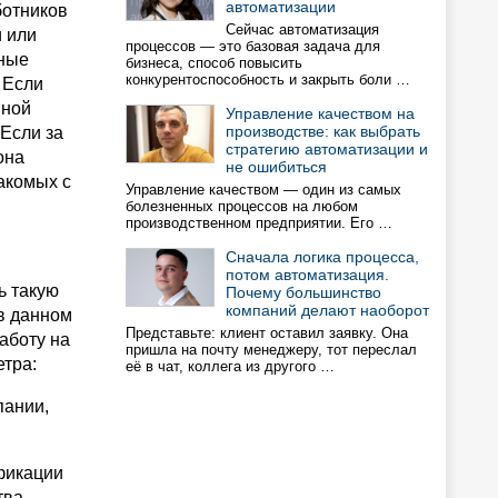
автоматизации
ботников
Сейчас автоматизация
и или
процессов — это базовая задача для
жные
бизнеса, способ повысить
конкурентоспособность и закрыть боли …
 Если
шной
Управление качеством на
производстве: как выбрать
 Если за
стратегию автоматизации и
она
не ошибиться
акомых с
Управление качеством — один из самых
болезненных процессов на любом
производственном предприятии. Его …
Сначала логика процесса,
потом автоматизация.
ь такую
Почему большинство
компаний делают наоборот
в данном
Представьте: клиент оставил заявку. Она
аботу на
пришла на почту менеджеру, тот переслал
етра:
её в чат, коллега из другого …
пании,
фикации
тва