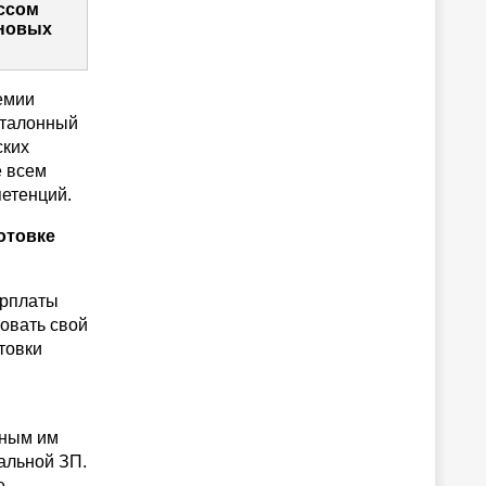
ссом
 новых
емии
эталонный
ских
е всем
петенций.
отовке
арплаты
овать свой
товки
нным им
альной ЗП.
е