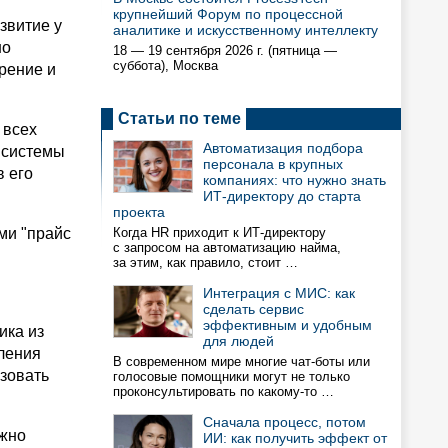
крупнейший Форум по процессной
звитие у
аналитике и искусственному интеллекту
но
18 — 19 сентября 2026 г. (пятница —
суббота), Москва
рение и
Статьи по теме
 всех
Автоматизация подбора
 системы
персонала в крупных
в его
компаниях: что нужно знать
ИТ-директору до старта
проекта
ми "прайс
Когда HR приходит к ИТ-директору
с запросом на автоматизацию найма,
за этим, как правило, стоит …
Интеграция с МИС: как
сделать сервис
эффективным и удобным
ика из
для людей
еления
В современном мире многие чат-боты или
зовать
голосовые помощники могут не только
проконсультировать по какому-то …
Сначала процесс, потом
ужно
ИИ: как получить эффект от