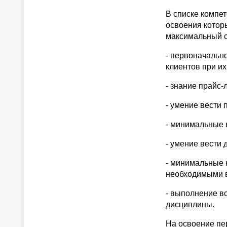
В списке компе
освоения которы
максимальный с
- первоначальн
клиентов при и
- знание прайс-
- умение вести 
- минимальные 
- умение вести 
- минимальные 
необходимыми в
- выполнение в
дисциплины.
На освоение пе