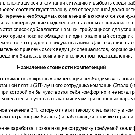
ть сложившуюся в компании ситуацию и выбрать среди ра
аиболее соответствуют эталону для определенной должност
 В перечень необходимых компетенций включаются все ну
и, характеризующие выделенных эталонных специалистов.
 в этот список добавляются навыки, требующиеся для успе
о которыми пока не обладает ни один эталонный сотрудник.
екого, то его придется придумать самим. Для создания этал
лательно привлечь своих ведущих специалистов, хорошо зн
ведения бизнеса в компании и конкретном подразделении.
Назначение стоимости компетенций
 стоимости конкретных компетенций необходимо установит
отанной платы (ЗП) лучшего сотрудника компании (Эталон) 
при которой он бы чувствовал себя комфортно и не искал р
том желательно учитывать как минимум три основных парам
ое значение ЗП, которую платят такому специалисту в ком
шей (по размерам бизнеса) и работающей в той же отрасли;
чение заработка, позволяющее сотруднику требуемой квали
твовать себя в соответствующей социальной ячейке общес