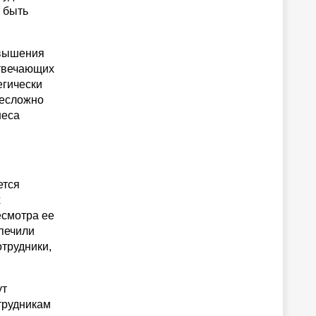
 быть
овышения
отвечающих
егически
несложно
неса
ется
х
есмотра ее
печили
трудники,
ут
трудникам