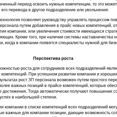
наченный период освоить нужные компетенции, то это может
 его перевода в другое подразделение или увольнения.
ехнология позволяет руководству управлять процессом п
ерсонала путем добавления в прайс новых компетенций, 
ития компании, или увеличения стоимости имеющихся страт
яющих. Кроме того, при наличии системы наставничества 
ки, когда в компании появятся специалисты нужной для биз
Перспектива роста
ожностью роста для сотрудников всех подразделений явля
 компетенций. При успешном развитии компании и хороши
ультатах рост ЗП персонала возможен путем простого пер
более важных позиций в прайсе компетенций, которые обес
 достижения. Тогда автоматически получают повышение со
успех в наибольшей степени.
ия компании в списке компетенций всех подразделений мог
ые важные для компании позиции, дающие возможность со