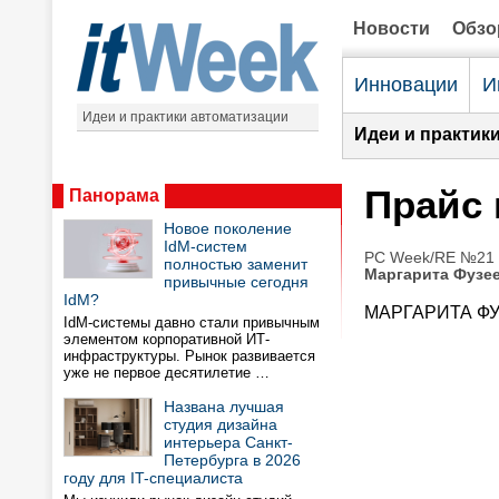
Новости
Обз
Инновации
И
Идеи и практики автоматизации
Идеи и практик
Прайс
Панорама
Новое поколение
IdM-систем
PC Week/RE №21 (
полностью заменит
Маргарита Фузе
привычные сегодня
IdM?
МАРГАРИТА Ф
IdM-системы давно стали привычным
элементом корпоративной ИТ-
инфраструктуры. Рынок развивается
уже не первое десятилетие …
Названа лучшая
студия дизайна
интерьера Санкт-
Петербурга в 2026
году для IT-специалиста