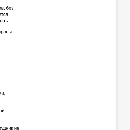
в, без
ется
ыть:
просы
ми,
ой
рудник не