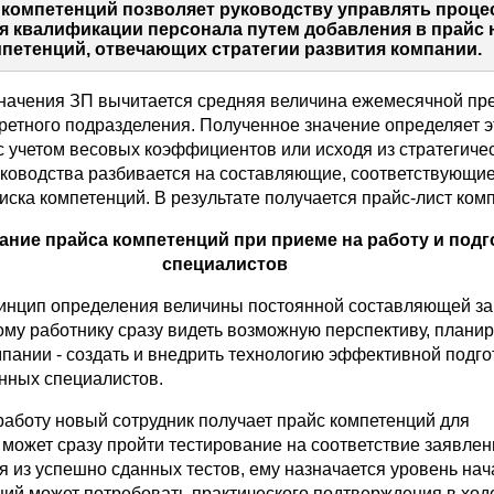
компетенций позволяет руководству управлять проце
 квалификации персонала путем добавления в прайс
петенций, отвечающих стратегии развития компании.
значения ЗП вычитается средняя величина ежемесячной пр
кретного подразделения. Полученное значение определяет 
с учетом весовых коэффициентов или исходя из стратегиче
ководства разбивается на составляющие, соответствующи
ска компетенций. В результате получается прайс-лист ком
ние прайса компетенций при приеме на работу и подг
специалистов
инцип определения величины постоянной составляющей з
ому работнику сразу видеть возможную перспективу, планир
мпании - создать и внедрить технологию эффективной подго
нных специалистов.
работу новый сотрудник получает прайс компетенций для
 может сразу пройти тестирование на соответствие заявле
я из успешно сданных тестов, ему назначается уровень нач
ций может потребовать практического подтверждения в ход