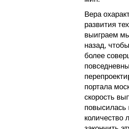
Вера охарак
развития тех
выиграем мы
назад, чтоб
более совер
повседневны
перепроекти
портала моск
скорость вы
повысилась в
количество 
закончить эт