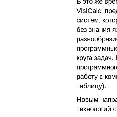
В это же вр
VisiCalc, п
систем, кот
без знания 
разнообрази
программные
круга задач.
программног
работу с ко
таблицу).
Новым напра
технологий 