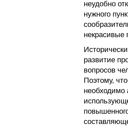
неудобно отк
нужного пун
сообразител
некрасивые 
Исторически
развитие пр
вопросов че
Поэтому, что
необходимо 
использующег
повышенного
составляюще