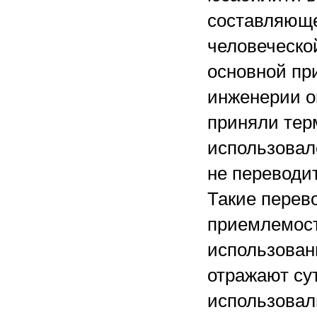
составляюще
человеческо
основной пр
инженерии о
приняли терм
использовалс
не переводит
Такие перево
приемлемост
использован
отражают су
использовал