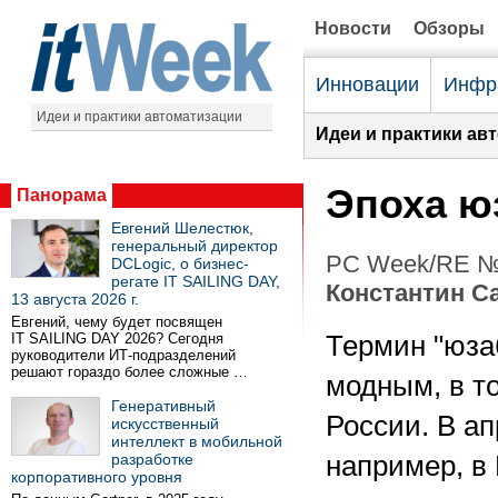
Новости
Обзоры
Инновации
Инфр
Идеи и практики автоматизации
Идеи и практики ав
Эпоха ю
Панорама
Евгений Шелестюк,
генеральный директор
PC Week/RE №2
DCLogic, о бизнес-
регате IT SAILING DAY,
Константин С
13 августа 2026 г.
Евгений, чему будет посвящен
IT SAILING DAY 2026? Сегодня
Термин "юза
руководители ИТ-подразделений
решают гораздо более сложные …
модным, в то
Генеративный
России. В ап
искусственный
интеллект в мобильной
разработке
например, в
корпоративного уровня