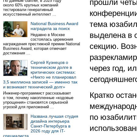
прошли чет
По данным Gartner, в 2025 году
около 60% крупных компаний
тестировали генеративный
конференции
искусственный интеллект …
тема юзаби
National Business Award
наградила за поиск
выделена в 
Недавно в Москве
состоялась церемония
награждения престижной премии National
секцию. Воз
Business Award, которая отмечает
достижения …
разрекламир
Сергей Кузнецов о
через год, и
техническом долге в
критических системах:
«Никто не планировал
сегодняшнег
3,5 миллиона записей — именно так
и возникает технический долг»
Инженер-программист рассказывает
Кратко оста
о том, почему накопленные «кодовые
упрощения» становятся серьезной
международн
угрозой для приложений …
по юзабилит
Названа лучшая студия
дизайна интерьера
Санкт-Петербурга в
использован
2026 году для IT-
специалиста