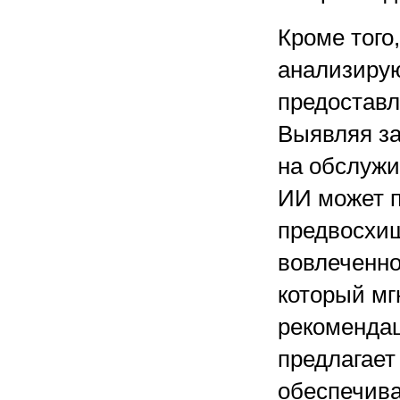
Кроме того
анализирую
предоставл
Выявляя за
на обслужи
ИИ может 
предвосхи
вовлеченно
который мг
рекомендац
предлагает
обеспечив