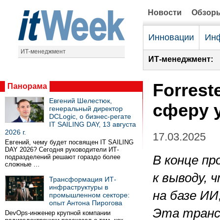
Новости
Обзор
Инновации
Инф
ИТ-менеджмент
ИТ-менеджмент:
Forrest
Панорама
Евгений Шелестюк,
сферу 
генеральный директор
DCLogic, о бизнес-регате
IT SAILING DAY, 13 августа
2026 г.
17.03.2025
Евгений, чему будет посвящен IT SAILING
DAY 2026? Сегодня руководители ИТ-
подразделений решают гораздо более
В конце пр
сложные …
к выводу,
Трансформация ИТ-
инфраструктуры в
на базе ИИ
промышленном секторе:
опыт Антона Пирогова
Эта транс
DevOps-инженер крупной компании