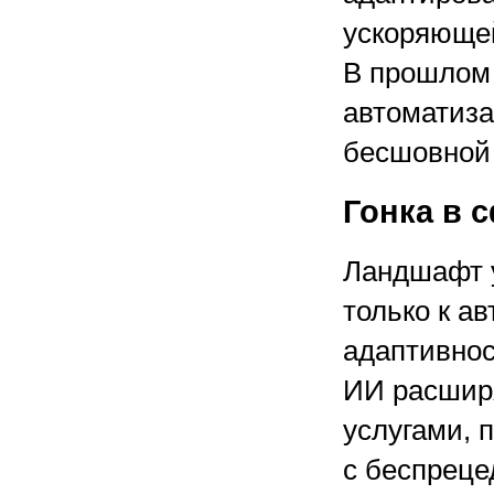
ускоряющей
В прошлом 
автоматиза
бесшовной 
Гонка в 
Ландшафт у
только к а
адаптивнос
ИИ расширя
услугами, 
с беспреце