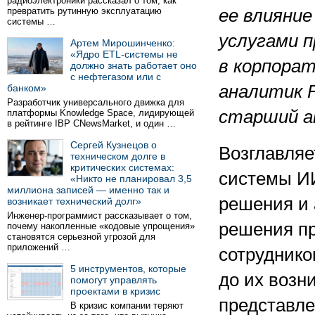
радиоэлектроники рассказал о том, как
превратить рутинную эксплуатацию
ее влияние
системы …
услугами 
Артем Мирошинченко:
«Ядро ETL-системы не
в корпора
должно знать работает оно
с нефтегазом или с
аналитик
банком»
Разработчик универсального движка для
старший 
платформы Knowledge Space, лидирующей
в рейтинге IBP CNewsMarket, и один …
Сергей Кузнецов о
Возглавля
техническом долге в
критических системах:
системы И
«Никто не планировал 3,5
миллиона записей — именно так и
решения и 
возникает технический долг»
Инженер-программист рассказывает о том,
решения п
почему накопленные «кодовые упрощения»
становятся серьезной угрозой для
приложений …
сотруднико
5 инструментов, которые
до их возн
помогут управлять
проектами в кризис
представле
В кризис компании теряют