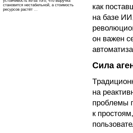
устойчивость из-за того, что выручка
как постав
становится нестабильной, а стоимость
ресурсов растёт …
на базе ИИ
революцион
он важен с
автоматиза
Сила аге
Традиционн
на реактив
проблемы п
к простоям
пользовате