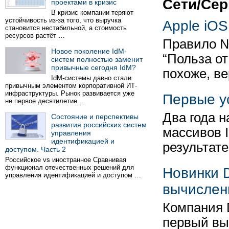
Сети/Се
проектами в кризис
В кризис компании теряют
устойчивость из-за того, что выручка
Apple iOS
становится нестабильной, а стоимость
ресурсов растёт …
Правило №
Новое поколение IdM-
“Польза от
систем полностью заменит
привычные сегодня IdM?
похоже, в
IdM-системы давно стали
привычным элементом корпоративной ИТ-
инфраструктуры. Рынок развивается уже
Первые у
не первое десятилетие …
Два года 
Состояние и перспективы
развития российских систем
массивов 
управления
идентификацией и
результат
доступом. Часть 2
Российское vs иностранное Сравнивая
функционал отечественных решений для
Новинки 
управления идентификацией и доступом …
вычислен
Компания D
первый вы