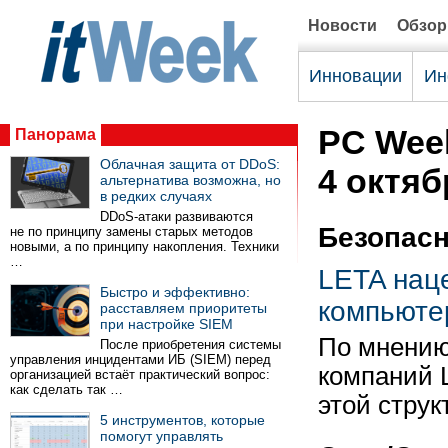
Новости
Обзо
Инновации
Ин
PC Wee
Панорама
Облачная защита от DDoS:
4 октяб
альтернатива возможна, но
в редких случаях
DDoS-атаки развиваются
Безопас
не по принципу замены старых методов
новыми, а по принципу накопления. Техники
…
LETA нац
Быстро и эффективно:
компьюте
расставляем приоритеты
при настройке SIEM
По мнению
После приобретения системы
управления инцидентами ИБ (SIEM) перед
компаний L
организацией встаёт практический вопрос:
как сделать так …
этой струк
5 инструментов, которые
помогут управлять