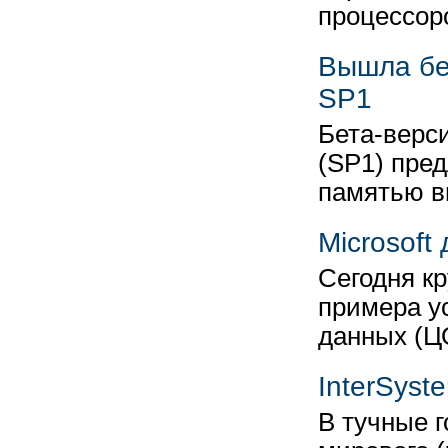
процессор
Вышла бе
SP1
Бета-верси
(SP1) пре
памятью 
Microsof
Сегодня к
примера у
данных (Ц
InterSyst
В тучные 