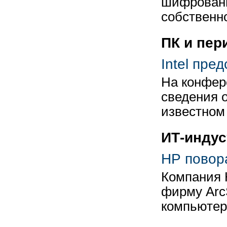
шифрованн
собственн
ПК и пе
Intel пре
На конфер
сведения о
известном
ИТ-индус
HP повор
Компания H
фирму ArcS
компьюте