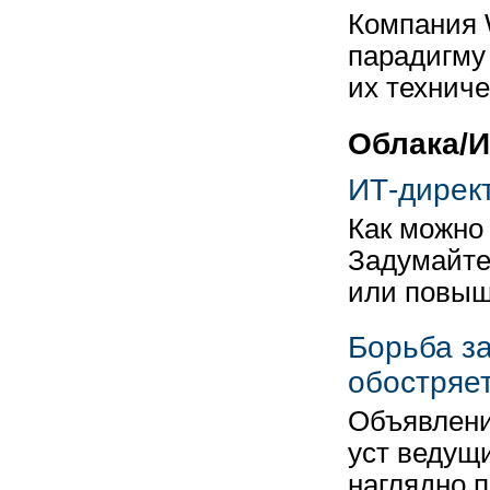
Компания 
парадигму
их технич
Облака/
ИТ-дирек
Как можно
Задумайте
или повы
Борьба з
обостряе
Объявлени
уст ведущ
наглядно 