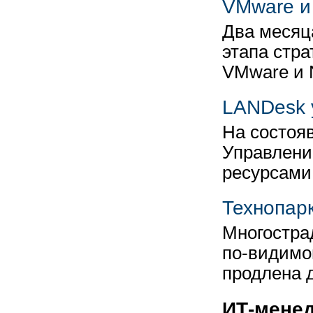
VMware и
Два месяц
этапа стра
VMware и N
LANDesk 
На состоя
Управлени
ресурсами
Технопарк
Многостра
по-видимом
продлена д
ИТ-мене