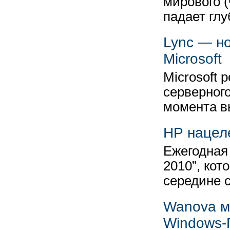
мирового (
падает гл
Lync — н
Microsoft
Microsoft 
серверного
момента в
HP нацел
Ежегодная
2010”, кот
середине 
Wanova м
Windows-