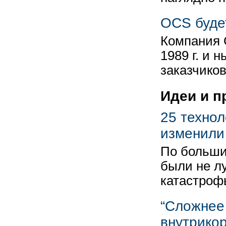
OCS буде
Компания C
1989 г. и
заказчико
Идеи и п
25 технол
изменили
По больши
были не л
катастроф
“Сложнее
внутрико