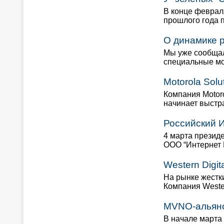
В конце феврал
прошлого года п
О динамике 
Мы уже сообщал
специальные м
Motorola Sol
Компания Motoro
начинает выстр
Российский И
4 марта презид
ООО “Интернет 
Western Digit
На рынке жестк
Компания Wester
MVNO-альянс
В начале марта