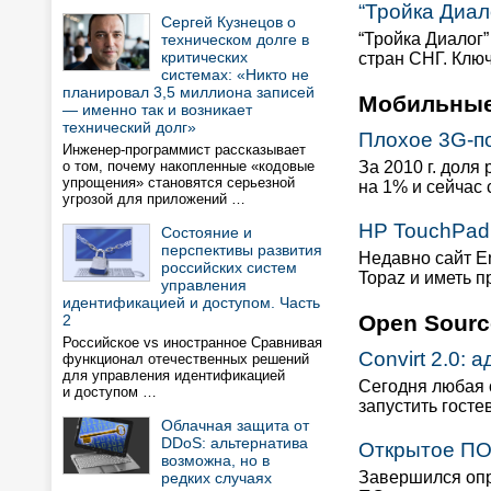
“Тройка Диал
Сергей Кузнецов о
“Тройка Диалог
техническом долге в
критических
стран СНГ. Клю
системах: «Никто не
планировал 3,5 миллиона записей
Мобильные
— именно так и возникает
технический долг»
Плохое 3G-п
Инженер-программист рассказывает
о том, почему накопленные «кодовые
За 2010 г. дол
упрощения» становятся серьезной
на 1% и сейчас
угрозой для приложений …
HP TouchPad
Состояние и
перспективы развития
Недавно сайт E
российских систем
Topaz и иметь п
управления
идентификацией и доступом. Часть
Open Sourc
2
Российское vs иностранное Сравнивая
Convirt 2.0:
функционал отечественных решений
для управления идентификацией
Сегодня любая 
и доступом …
запустить гост
Облачная защита от
DDoS: альтернатива
Открытое ПО
возможна, но в
Завершился опр
редких случаях