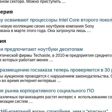
вном секторе. Можно приступить …
ферия
y осваивают процессоры Intel Core второго поко
 новую коллекцию своих ноутбуков компания Sony
вана в марте этого года. Она затронула лишь …
ия
и предпочитают ноутбуки десктопам
итической фирмы Techaisle, в 2010-м предприятия среднего
 в которых работает менее …
размещению госзаказа теперь проверяются в 30
 аукционов проводятся с нарушением законодательства. 
 во время интернет-интервью …
е рынка корпоративного социального ПО
различных организациях растет интерес к использованию с
лизации систем …
СМБ-компаний жизнь спокойнее, чем у “красных”