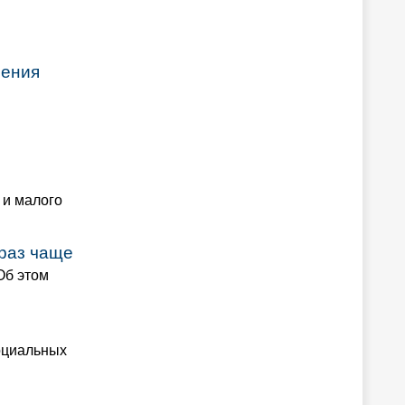
ления
 и малого
 раз чаще
Об этом
оциальных