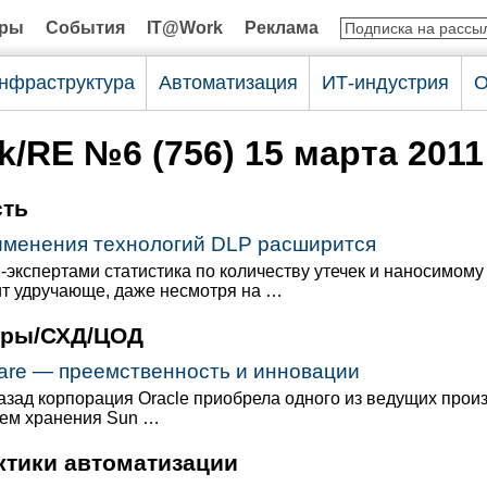
оры
События
IT@Work
Реклама
нфраструктура
Автоматизация
ИТ-индустрия
О
/RE №6 (756) 15 марта 2011
сть
именения технологий DLP расширится
экспертами статистика по количеству утечек и наносимому
т удручающе, даже несмотря на …
еры/СХД/ЦОД
are — преемственность и инновации
азад корпорация Oracle приобрела одного из ведущих прои
тем хранения Sun …
ктики автоматизации