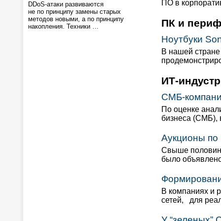
ПО в корпорати
DDoS-атаки развиваются
не по принципу замены старых
методов новыми, а по принципу
ПК и пери
накопления. Техники …
Ноутбуки Son
В нашей стране
продемонстриро
ИТ-индустр
СМБ-компани
По оценке анал
бизнеса (СМБ),
Аукционы по 
Свыше половины
было объявлено
Формировани
В компаниях и 
сетей, для реа
У “зеленых” 