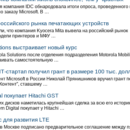
я компания IDC обнародовала итоги опроса, проведенного 
о заказу Microsoft. В …
российского рынка печатающих устройств
и, что компания Kyocera Mita вывела на российский рынок
одели принтеров и МФУ …
utions выстраивает новый курс
la Solutions после отделения подразделения Motorola Mobili
аивать самостоятельную …
Т-стартап получил грант в размере 100 тыс. долл
ент Microsoft в России Николай Прянишников вручил грант 
Контент”, ставшему …
al покупает Hitachi GST
их дисков наметилась крупнейшая сделка за всю его истори
n Digital покупает у Hitachi …
 для развития LTE
 в Москве подписано предварительное соглашение между 