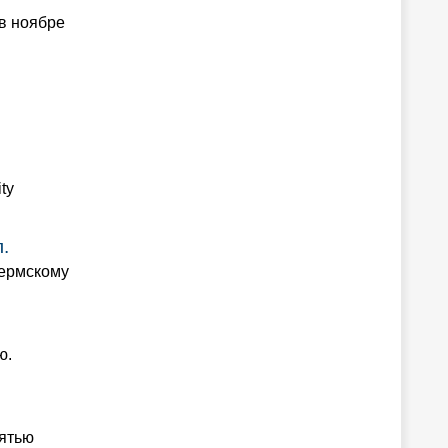
в ноябре
ty
.
пермскому
ю.
пятью