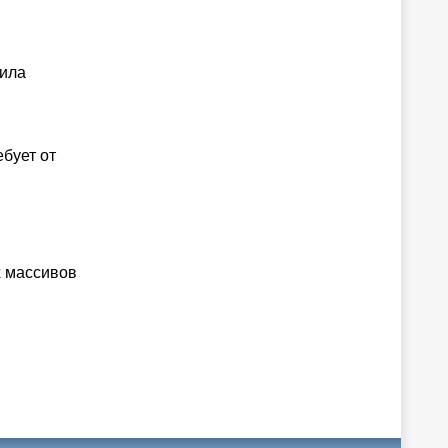
вила
бует от
х массивов