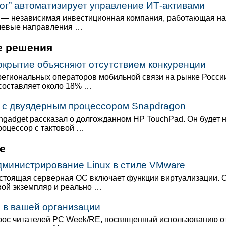
ог” автоматизирует управление ИТ-активами
” — независимая инвестиционная компания, работающая на
чевые направления …
 решения
окрытие объясняют отсутствием конкуренции
я региональных операторов мобильной связи на рынке Росс
 составляет около 18% …
 с двуядерным процессором Snapdragon
ngadget рассказал о долгожданном HP TouchPad. Он будет 
роцессор с тактовой …
e
 администрирование Linux в стиле VMware
стоящая серверная ОС включает функции виртуализации. 
евой экземпляр и реально …
 в вашей организации
ос читателей PC Week/RE, посвященный использованию о