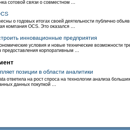
нка сотовой связи о совместном …
OCS
весны о годовых итогах своей деятельности публично объя
ая компания OCS. Это оказался …
строить инновационные предприятия
номические условия и новые технические возможности тре
в предоставления корпоративным …
мент
епляет позиции в области аналитики
ata ответила на рост спроса на технологии анализа больши
анных данных покупкой …