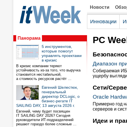
Новости
Обз
Инновации
И
PC Week
Панорама
5 инструментов,
которые помогут
Безопасно
управлять проектами
в кризис
Диапазон пр
В кризис компании теряют
устойчивость из-за того, что выручка
Собираемая ИБ-
становится нестабильной,
ущербу выгляди
а стоимость ресурсов растёт …
Сети/Серв
Евгений Шелестюк,
генеральный
Oracle Hardw
директор DCLogic, о
бизнес-регате IT
Примерно год н
SAILING DAY, 13 августа 2026 г.
серверов и сис
Евгений, чему будет посвящен
IT SAILING DAY 2026? Сегодня
Идеи и пра
руководители ИТ-подразделений
решают гораздо более сложные …