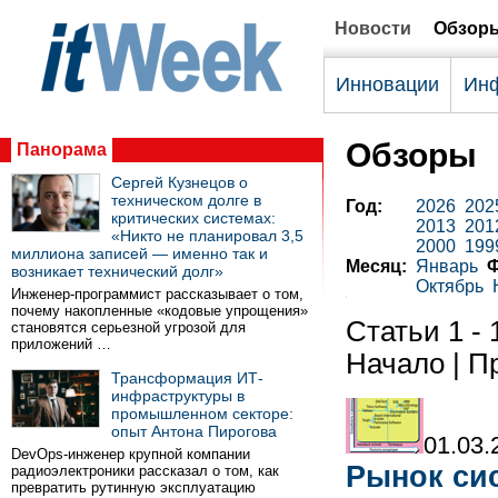
Новости
Обзор
Инновации
Инф
Обзоры
Панорама
Сергей Кузнецов о
техническом долге в
Год:
2026
202
критических системах:
2013
201
«Никто не планировал 3,5
2000
199
миллиона записей — именно так и
Месяц:
Январь
возникает технический долг»
Октябрь
Инженер-программист рассказывает о том,
почему накопленные «кодовые упрощения»
Статьи 1 - 
становятся серьезной угрозой для
приложений …
Начало | Пр
Трансформация ИТ-
инфраструктуры в
промышленном секторе:
опыт Антона Пирогова
01.03.
DevOps-инженер крупной компании
Рынок сис
радиоэлектроники рассказал о том, как
превратить рутинную эксплуатацию