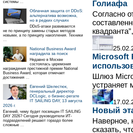
Голиафа
системы …
Облачная защита от DDoS:
Согласно о
альтернатива возможна,
но в редких случаях
составленн
DDoS-атаки развиваются
квадранта”,
не по принципу замены старых методов
новыми, а по принципу накопления. Техники
…
25.02.
National Business Award
наградила за поиск
Microsoft
Недавно в Москве
использов
состоялась церемония
награждения престижной премии National
Business Award, которая отмечает
Шлюз Micros
достижения …
устраняет 
Евгений Шелестюк,
генеральный директор
DCLogic, о бизнес-регате
17.02.
IT SAILING DAY, 13 августа
2026 г.
Новый эт
Евгений, чему будет посвящен IT SAILING
DAY 2026? Сегодня руководители ИТ-
Наверное, 
подразделений решают гораздо более
сложные …
сказать, ч