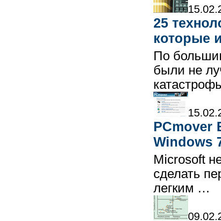
15.02.
25 технол
которые 
По большин
были не л
катастроф
15.02.
PCmover E
Windows 
Microsoft 
сделать пе
легким …
09.02.