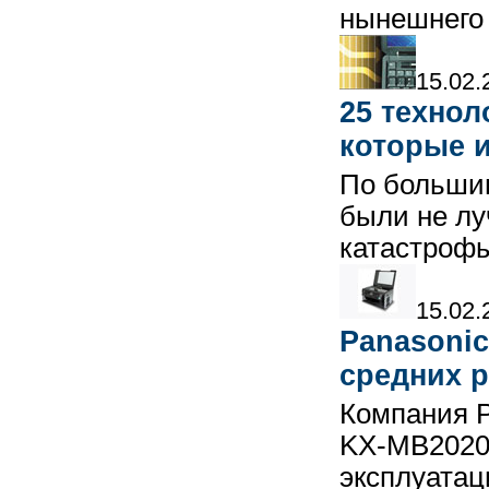
нынешнего
15.02.
25 технол
которые 
По большин
были не л
катастроф
15.02.
Panasonic
средних р
Компания P
KX-MB2020R
эксплуата