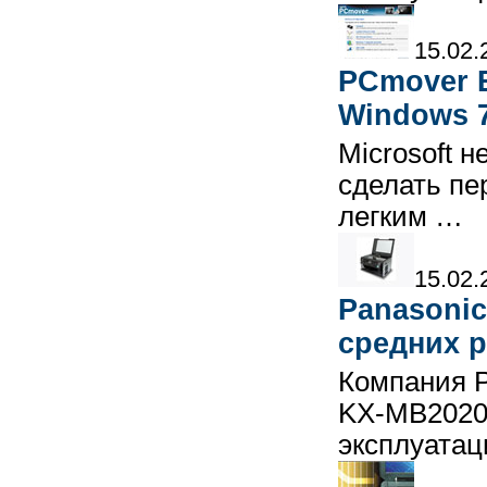
15.02.
PCmover E
Windows 
Microsoft 
сделать пе
легким …
15.02.
Panasonic
средних р
Компания P
KX-MB2020R
эксплуата