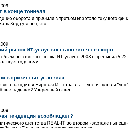
2009
т в конце тоннеля
дение оборота и прибыли в третьем квартале текущего фин
Марк Хёрд уверен, что …
2009
кий рынок ИТ-услуг восстановится не скоро
объём российского рынка ИТ-услуг в 2008 г. превысил 5,22
ветствует годовому …
ли в кризисных условиях
изиса находится мировая ИТ-отрасль — достигнуто ли “дно”
йшее падение? Уверенный ответ …
2009
кая тенденция возобладает?
итического агентства REAL-IT, во втором квартале нынешн