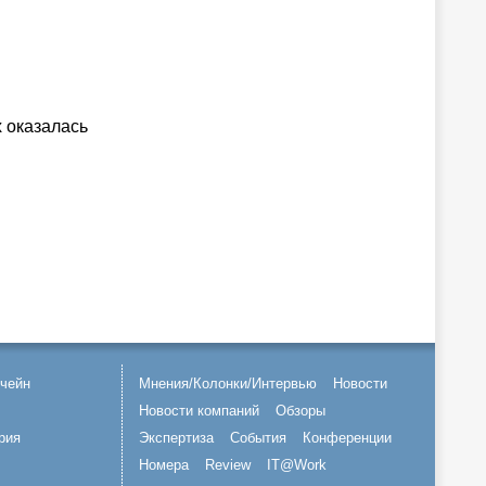
х оказалась
чейн
Мнения/Колонки/Интервью
Новости
Новости компаний
Обзоры
рия
Экспертиза
События
Конференции
Номера
Review
IT@Work