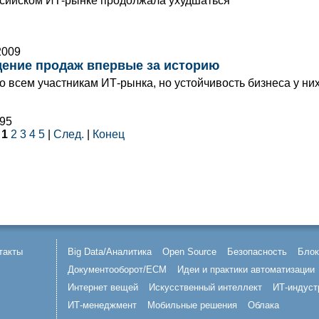
ссийском ИТ-рынке продолжала ухудшаться
2009
адение продаж впервые за историю
о всем участникам ИТ-рынка, но устойчивость бизнеса у ни
 95
|
1
2
3
4
5
|
След.
|
Конец
такты
Big Data/Аналитика
Open Source
Безопасность
Блок
Документооборот/ECM
Идеи и практики автоматизации
Интернет вещей
Искусственный интеллект
ИТ-индуст
ИТ-менеджмент
Мобильные решения
Облака