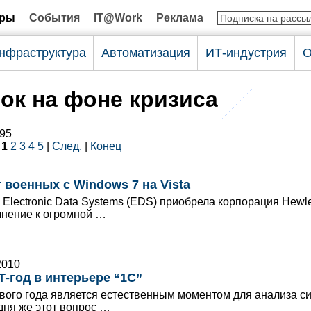
оры
События
IT@Work
Реклама
нфраструктура
Автоматизация
ИТ-индустрия
О
ок на фоне кризиса
 95
|
1
2
3
4
5
|
След.
|
Конец
 военных с Windows 7 на Vista
Electronic Data Systems (EDS) приобрела корпорация Hewle
лнение к огромной …
2010
-год в интерьере “1С”
вого года является естественным моментом для анализа си
дня же этот вопрос …