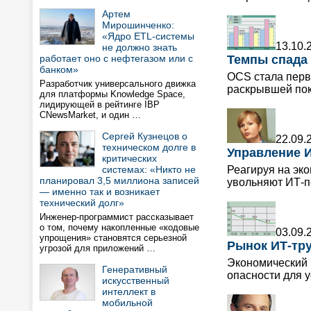
Артем
Мирошинченко:
«Ядро ETL-системы
13.10.
не должно знать
работает оно с нефтегазом или с
Темпы спада
банком»
OCS стала перв
Разработчик универсального движка
раскрывшей пок
для платформы Knowledge Space,
лидирующей в рейтинге IBP
CNewsMarket, и один …
Сергей Кузнецов о
22.09.
техническом долге в
Управление И
критических
системах: «Никто не
Реагируя на эк
планировал 3,5 миллиона записей
увольняют ИТ-п
— именно так и возникает
технический долг»
Инженер-программист рассказывает
о том, почему накопленные «кодовые
03.09.
упрощения» становятся серьезной
Рынок ИТ-тру
угрозой для приложений …
Экономический 
Генеративный
опасности для 
искусственный
интеллект в
мобильной