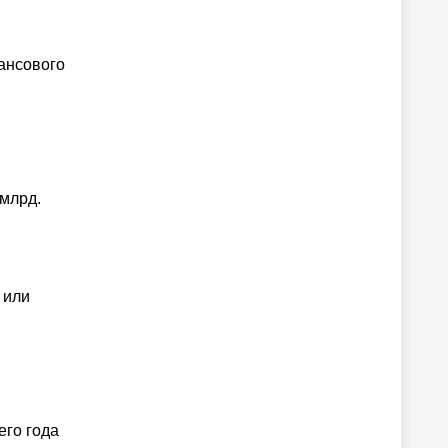
ансового
 млрд.
 или
его года