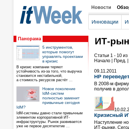
Новости
Обз
Инновации
И
ИТ-рын
Панорама
5 инструментов,
которые помогут
Статьи 1 - 10 из
управлять проектами
Начало | Пред. 
в кризис
В кризис компании теряют
09.11.2011
устойчивость из-за того, что выручка
становится нестабильной,
HP переведет
а стоимость ресурсов растёт …
В 2008-м фирму 
Новое поколение
получив в допо
IdM-систем
полностью заменит
привычные сегодня
IdM?
10.02.
IdM-системы давно стали привычным
Кризисный ИТ
элементом корпоративной ИТ-
инфраструктуры. Рынок развивается
Наступление но
уже не первое десятилетие …
ИТ-рынке. Сего