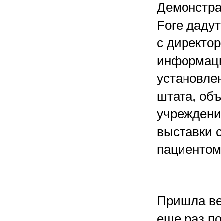
Демонстра
Fore даду
с директо
информаци
установлен
штата, об
учреждени
выставки с
пациентом)
Пришла вес
еще раз п