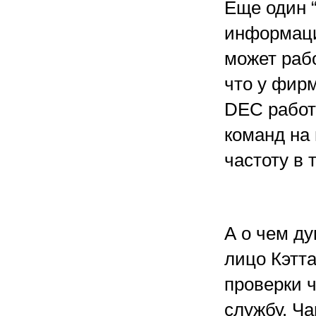
Еще один 
информаци
может рабо
что у фир
DEC работ
команд на 
частоту в 
А о чем д
лицо Кэтт
проверки 
службу. Ч