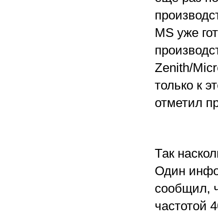
производст
MS уже гот
производс
Zenith/Mic
только к э
отметил п
Так наско
Один инфо
сообщил, 
частотой 4