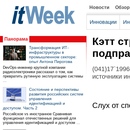
Новости
Обзо
Инновации
Ин
Кэтт с
Панорама
Трансформация ИТ-
подпра
инфраструктуры в
промышленном секторе:
опыт Антона Пирогова
DevOps-инженер крупной компании
(041)17`1996
радиоэлектроники рассказал о том, как
источники и
превратить рутинную эксплуатацию системы
…
Состояние и перспективы
развития российских систем
управления
идентификацией и
Слух от сп
доступом. Часть 2
Российское vs иностранное Сравнивая
функционал отечественных решений для
управления идентификацией и доступом …