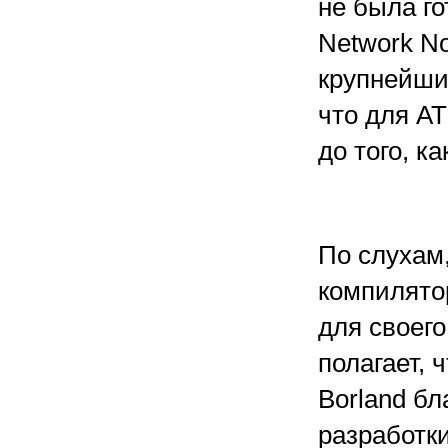
не была го
Network No
крупнейших
что для A
до того, ка
По слухам,
компилято
для своего
полагает, 
Borland б
разработки