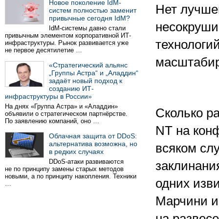
Новое поколение IdM-
Нет лучшег
систем полностью заменит
привычные сегодня IdM?
несокруши
IdM-системы давно стали
привычным элементом корпоративной ИТ-
технологий
инфраструктуры. Рынок развивается уже
не первое десятилетие …
масштабиру
«Стратегический альянс
„Группы Астра“ и „Аладдин“
задаёт новый подход к
созданию ИТ-
инфраструктуры в России»
На днях «Группа Астра» и «Аладдин»
Сколько ра
объявили о стратегическом партнёрстве.
По заявлению компаний, оно …
NT на кон
Облачная защита от DDoS:
альтернатива возможна, но
всяком слу
в редких случаях
DDoS-атаки развиваются
заклинани
не по принципу замены старых методов
новыми, а по принципу накопления. Техники
одних изви
…
Марчини и
на развесе